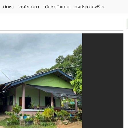
ค้นหา
ลงโฆษณา
ค้นหาตัวแทน
ลงประกาศฟรี
ดิน
ลงประกาศขายฟรี
าน
ลงประกาศให้เช่าฟรี
คอนโด
าวน์เฮาส์
 / โรงแรม
พาร์ทเม้นท์ / โรงแรม
์ / สำนักงาน
อาคารพาณิชย์ / สำนักงาน
ดัง
รงงาน / โกดัง