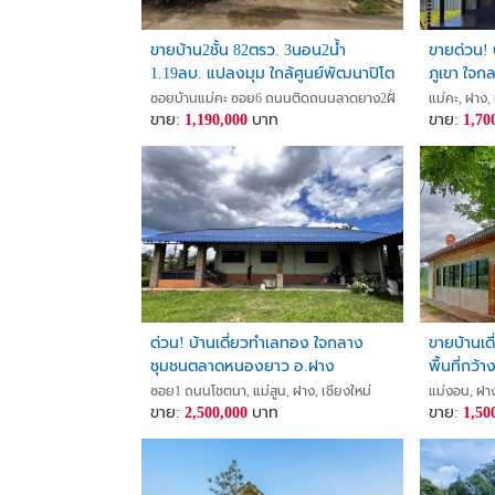
ขายบ้าน2ชั้น 82ตรว. 3นอน2น้ำ
ขายด่วน! 
1.19ลบ. แปลงมุม ใกล้ศูนย์พัฒนาปิโต
ภูเขา ใจก
เลียม บ้านแม่คะ ต.แม่คะ อ.ฝาง
ซอยบ้านแม่คะ ซอย6 ถนนติดถนนลาดยาง2ฝั่ง, แม่คะ, ฝาง, เชีย
แม่คะ, ฝาง, 
เชียงใหม่
ขาย:
1,190,000
บาท
ขาย:
1,70
ด่วน! บ้านเดี่ยวทำเลทอง ใจกลาง
ขายบ้านเด
ชุมชนตลาดหนองยาว อ.ฝาง
พื้นที่กว
จ.เชียงใหม่
ซอย1 ถนนโชตนา, แม่สูน, ฝาง, เชียงใหม่
แม่งอน, ฝาง
ขาย:
2,500,000
บาท
ขาย:
1,50