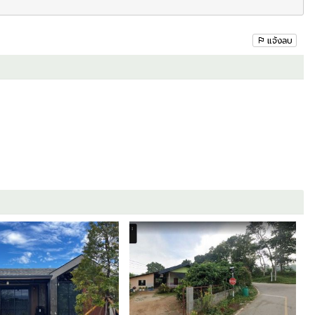
nP_KCpZxwQ
แจ้งลบ