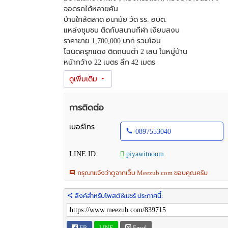
จอดรถได้หลายคัน
บ้านใกล้ตลาด อนามัย วัด รร. อบต.
แหล่งชุมชน ติดกับสนามกีฬา เงียบสงบ
ราคาขาย 1,700,000 บาท รวมโอน
โฉนดครุฑแดง ติดถนนดำ 2 เลน ในหมู่บ้าน
หน้ากว้าง 22 เมตร ลึก 42 เมตร
พิกัด บ้านแม่คะ ต.แม่คะ อ.ฝาง เชียงใหม่
ใกล้ โรงเรียนบ้านแม่คะ 350 เมตร
ใกล้ ถนนหลัก 4 เลน 109 ฝาง-แม่สรวย เข้าแยกไฟแดงโ
ใกล้ ถนนหลัก 4 เลน 107 แยก โรงเรียนฝางชนูปถัมภ์ 3.
การติดต่อ
ใกล้ ที่ว่าการอำเภอฝาง 10 กม.
ใกล้ ที่ว่าการอำเภอไชยปราการ 18 กม.
เบอร์โทร
0897553040
ใกล้ สนามบินเชียงใหม่ 152 กม.
LINE ID
piyawitnoom
*** สนใจสอบถาม ***
โทร : 0945735168
กรุณาแจ้งว่าดูจากเว็บ Meezub.com ขอบคุณครับ
Line ID : piyawitnoom
WhatsApp : +66945735168
ลิงค์สำหรับโพสต์&แชร์ ประกาศนี้:
รหัสประกาศ : 2407231
สนใจ ชมทรัพย์หลากหลาย ได้ในช่องเพจ
Facebook
FB
LINE
Email