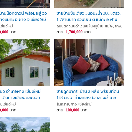
บ้านน็อคดาวน์ พร้อมอยู่ วิว
ขายบ้านชั้นเดียว 3นอน2น้ำ 306.8ตรว.
ลางแม่คะ อ.ฝาง จ.เชียงใหม่
1.7ล้านบาท รวมโอน ต.แม่คะ อ.ฝาง
เชียงใหม่
งใหม่
เชียงใหม่
ถนนติดถนนดำ 2 เลน ในหมู่บ้าน, แม่คะ, ฝาง, เชียงใ
0,000
บาท
ขาย:
1,700,000
บาท
ี่ยว อำเภอฝาง เชียงใหม่
ขายถูกมาก!! บ้าน 2 หลัง พร้อมที่ดิน
้าง เดินทางเข้าออกสะดวก
143 ตร.ว. ทำเลทอง ใจกลางอำเภอ
ฝาง จ.เชียงใหม่ ข้างโลตัสเยื้อง
, เชียงใหม่
สันทราย, ฝาง, เชียงใหม่
0,000
บาท
รพ.ฝาง
ขาย:
100,000
บาท