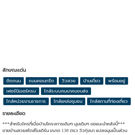
ลักษณะเด่น
ติดถนน
ถนนคอนกรีต
วิวสวย
บ้านเดี่ยว
พร้อมอยู่
เฟอร์นิเจอร์ครบ
ใกล้ระบบคมนาคมขนส่ง
ใกล้หน่วยงานราชการ
ใกล้แหล่งชุมชน
ใกล้สถานที่ท่องเที่ยว
รายละเอียด
***สำหรับใครที่เบื่อบ้านโครงการเดิมๆ มุมเดิมๆ ขอแนะนำหลังนี้***
ขายบ้านสวยสไตล์โมเดิร์น ขนาด 138 ตรว วิวทุ่งนา แปลงมุมเป็นส่วน