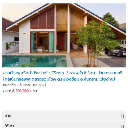
ขายบ้านพูลวิลล่า Pool villa 75ตรว. 3นอน4น้ำ 8.5ลบ. บ้านสวนนนทรี
ใกล้เซ็นทรัลเฟส ตลาดรวมโชค ต.หนองจ๊อม อ.สันทราย เชียงใหม่
หนองจ๊อม, สันทราย, เชียงใหม่
ขาย:
บาท
8,500,000
ขาย
ขายที่ดิน
ให้เช่า