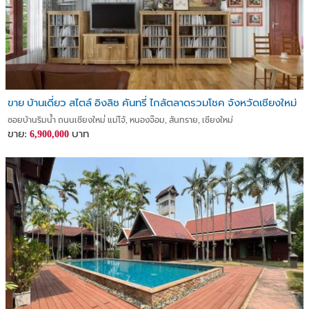
ขาย บ้านเดี่ยว สไตล์ อิงลิช คันทรี่ ไกล้ตลาดรวมโชค จังหวัดเชียงใหม่
ซอยบ้านริมน้ำ ถนนเชียงใหม่่ แม่โจ้, หนองจ๊อม, สันทราย, เชียงใหม่
ขาย:
บาท
6,900,000