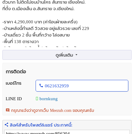
ตัวมาก ไม่ติดไม่ชนบ้านใคร สันทราย เชียงใหม่.
ที่ตั้ง ต.เมืองเล็น อ.สันทราย จ.เชียงใหม่.
-ราคา 4,290,000 บาท (ค่าโอนฝ่ายละครึ่ง)
-บ้านหลังนี้ทำเลดี วิวสวย อยู่แล้วรวย เลขที่ 229
-บ้านเดี่ยว 2 ชั้น พื้นที่กว้าง โล่งสบาย
-พื้นที่ 138 ตารางวา
-2 ห้องนอน 2 ห้องน้ำ1 ห้องครัว 1 ห้องรับแขก
-แอร์ 3 เครื่อง (ครบทุกห้อง)
-โรงจอดรถจอดได้ถึง 4-5 คัน
-ประตูรั้วมอเตอร์ไฟฟ้าเปิด-ปิดอัตโนมัติ
การติดต่อ
-เครื่องใช้ไฟฟ้าทั้งหมดภายในบ้าน ยกให้ครบเลย
-พร้อมพื้นที่ด้านหลังที่สามารถต่อเติมเป็นห้องซักล้างหรือครัวนอกได้
เบอร์โทร
0621632959
มุมสวนเล็กๆข้างบ้าน
และมุมนั่งเล่นข้างโรงจอดรถไว้สำหรับวันสบายๆ สนามหญ้าหน้าบ้าน
LINE ID
bornkung
สามารถทำสระว่ายน้ำเล็กๆได้
-ห่างจากถนน เชียงใหม่ - ดอยสะเก็ด ประมาณ 3 กม.
กรุณาแจ้งว่าดูจากเว็บ Meezub.com ขอบคุณครับ
-ห่างจากเซ็นทรัลเชียงใหม่ ประมาณ 10 กม.
ลิงค์สำหรับโพสต์&แชร์ ประกาศนี้:
สถานที่ใกล้เคียง
-วัดเมืองวะ