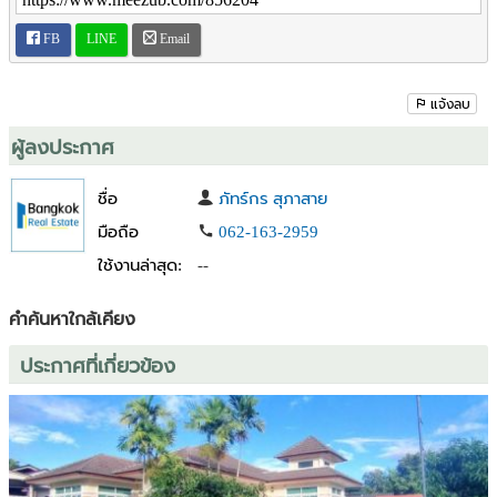
-หอนาฬิกา​ เมืองเล็น
FB
LINE
Email
-ตลาดนัดทุ่งข้าวตอก
คุณณัทกร(บอล นายหน้า) 062-1632959 lineID :bornkung
แจ้งลบ
รับฝากขาย/หาซื้อ บ้าน คอนโด ที่ดิน ฯลฯ ทั่วประเทศ.
ติดต่อสอบถามได้ นายหน้าใจดีครับ ***ติดเจ้าของโดยตรงทุก
ผู้ลงประกาศ
ทรัพย์100%***
ต้องการพิกัดแผนที่ หรือข้อมูลเพิ่มเติม แชท/โทร มาคุยได้ครับ
ชื่อ
ภัทร์กร สุภาสาย
#ขายที่ดินสวย #ขายบ้านสวย #ขายคอนโด #ทาวน์โฮม#บ้านกรุงเทพ
มือถือ
062-163-2959
#เช่าคอนโด
ใช้งานล่าสุด:
--
#บ้านปริมณฑล #ที่ดินภาคเหนือ #ขายคอนโดพัทยา #บ้านหรูพัทยา #พูล
วิลล่า
#บ้านใหม่พัทยา #บ้านพร้อมโอน #อสังหาพัทยา #บ้านLuxury #ราคาต่อ
คำค้นหาใกล้เคียง
รองได้
ประกาศที่เกี่ยวข้อง
#ที่ดินกรุงเทพ #ที่ดินเขาใหญ่ #บ้านเขาใหญ่ #บ้านปากช่อง #ที่ดิน
ปากช่อง
#เชียงใหม่ #บ้านเชียงใหม่ #ระยอง #บ้านระยอง #อาคารพาณิชย์
เชียงใหม่ #ที่ดินกรุงเทพ