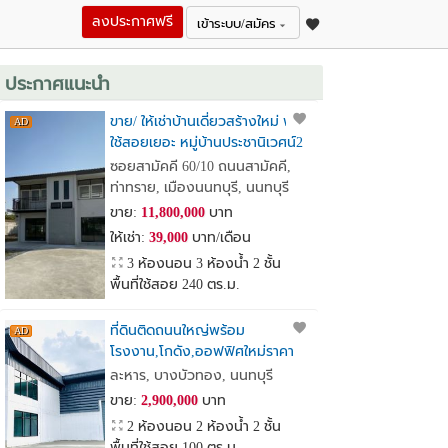
ลงประกาศฟรี
เข้าระบบ/สมัคร
ประกาศแนะนำ
ขาย/ ให้เช่าบ้านเดี่ยวสร้างใหม่ พื้นที่
ใช้สอยเยอะ หมู่บ้านประชานิเวศน์2
เหมาะทำ Home Office
ซอยสามัคคี 60/10 ถนนสามัคคี,
ท่าทราย, เมืองนนทบุรี, นนทบุรี
ขาย:
11,800,000
บาท
ให้เช่า:
39,000
บาท/เดือน
3 ห้องนอน 3 ห้องน้ำ 2 ชั้น
พื้นที่ใช้สอย 240 ตร.ม.
ที่ดินติดถนนใหญ่พร้อม
โรงงาน,โกดัง,ออฟฟิศใหม่ราคา
เพียง2.9ล้านบาทเท่านั้น
ละหาร, บางบัวทอง, นนทบุรี
ขาย:
2,900,000
บาท
2 ห้องนอน 2 ห้องน้ำ 2 ชั้น
พื้นที่ใช้สอย 100 ตร.ม.