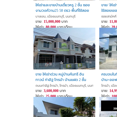
ให้เช่าและขายบ้านเดี่ยวหรู 2 ชั้น ซอย
ขาย/ ให้เช่
งามวงศ์วาน25 58 ตรว พื้นที่ใช้สอย
ใช้สอยเยอ
275 ตรม ตรงข้าม เดอะมอลล์
เหมาะทำ H
บางเขน, เมืองนนทบุรี, นนทบุรี
ซอยสามัคคี 
งามวงศ์วาน ขึ้นลงทางด่วนง่าย
ขาย:
15,000,000
บาท
ขาย:
11,8
ให้เช่า:
80,000
บาท/เดือน
ให้เช่า:
39,
ขาย ให้เช่าด่วน หมู่บ้านคันทรี อิน
ครบจบในที่
ทาวน์ ท่าอิฐ ไทรม้า บ้านแฝด 2 ชั้น
บ้าน+ออฟ
เนื้อที่ 35 ตร.ว เมืองนนทบุรี รีโนเวท
รัตนาธิเบ
ถนนท่าอิฐ-ไทรม้า, ไทรม้า, เมืองนนทบุรี, นนทบุรี
ไทรม้า, เมื
ใหม่
ขาย:
3,600,000
บาท
ได้ 9 คัน 
ขาย:
14,9
ให้เช่า:
25,000
บาท/เดือน
ให้เช่า:
100