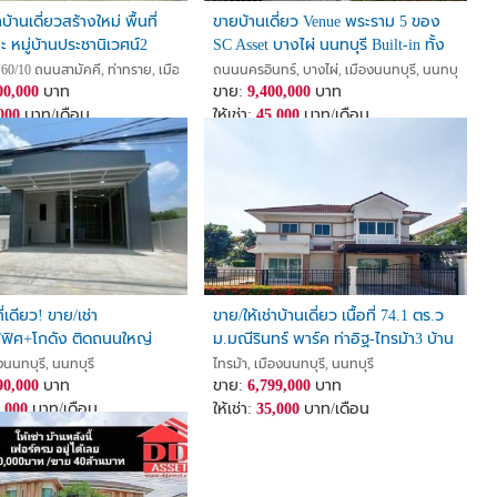
าบ้านเดี่ยวสร้างใหม่ พื้นที่
ขายบ้านเดี่ยว Venue พระราม 5 ของ
ะ หมู่บ้านประชานิเวศน์2
SC Asset บางไผ่ นนทบุรี Built-in ทั้ง
ome Office
หลัง ใกล้ MRT แยกติวานนท์และ
60/10 ถนนสามัคคี, ท่าทราย, เมืองนนทบุรี, นนทบุรี
ถนนนครอินทร์, บางไผ่, เมืองนนทบุรี, นนทบุรี
00,000
บาท
ทางด่วน บ้านหัวหลังมุม
ขาย:
9,400,000
บาท
000
บาท/เดือน
ให้เช่า:
45,000
บาท/เดือน
เดียว! ขาย/เช่า
ขาย/ให้เช่าบ้านเดี่ยว เนื้อที่ 74.1 ตร.ว
ฟิศ+โกดัง ติดถนนใหญ่
ม.มณีรินทร์ พาร์ค ท่าอิฐ-ไทรม้า3 บ้าน
ศร์ ใกล้ MRT ไทรม้า จอดรถ
หลังมุม ทำเลดี ถูกสุด
องนนทบุรี, นนทบุรี
ไทรม้า, เมืองนนทบุรี, นนทบุรี
พื้นที่ใช้สอย 600 ตร.ม.
90,000
บาท
ขาย:
6,799,000
บาท
,000
บาท/เดือน
ให้เช่า:
35,000
บาท/เดือน