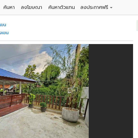
ค้นหา
ลงโฆษณา
ค้นหาตัวแทน
ลงประกาศฟรี
ดิน
ลงประกาศขายฟรี
เขน
าน
ลงประกาศให้เช่าฟรี
งเขน
คอนโด
าวน์เฮาส์
 / โรงแรม
พาร์ทเม้นท์ / โรงแรม
์ / สำนักงาน
อาคารพาณิชย์ / สำนักงาน
ดัง
รงงาน / โกดัง