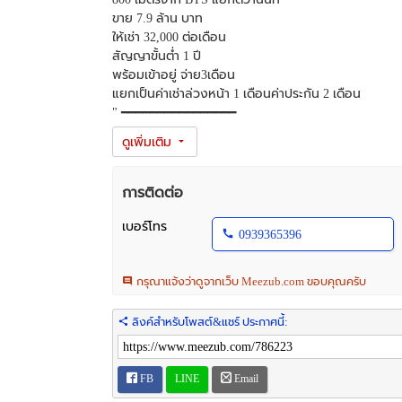
ขาย 7.9 ล้าน บาท
ให้เช่า 32,000 ต่อเดือน
สัญญาขั้นต่ำ 1 ปี
พร้อมเข้าอยู่ จ่าย3เดือน
แยกเป็นค่าเช่าล่วงหน้า 1 เดือนค่าประกัน 2 เดือน
" ━━━━━━━━━━━━━━━━
สนใจติดต่อ อั๋น โทร .093-9365-396.
ไลน์ไอดี: 0939365396 หรือ กดลิงค์ได้เลยครับ
https://l
━━━━━━━━━━━━━━━━ "
บ้านให้เช่า นนทบุรี, บ้าน เดี่ยว ให้ เช่า นนทบุรี
การติดต่อ
ยินดีให้คำปรึกษาหาห้องเช่าหาคนเช่าห้องคอนโดบ้าน(Age
เรามีให้เลือกอีกหลายห้อง คลิ๊กเลย
เบอร์โทร
0939365396
https://www.facebook.com/nitipatland/
กรุณาแจ้งว่าดูจากเว็บ Meezub.com ขอบคุณครับ
ลิงค์สำหรับโพสต์&แชร์ ประกาศนี้:
FB
LINE
Email