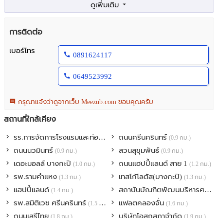
ลบกวนแอดไลน์ และ ส่งลิงค์ ส่งรูปและข้อมูลไว้ ด้วยนะครับ จะตอบ
กลับโดยเร็วครับ รหัส # P427
การติดต่อ
- ขาย ให้เช่าบ้านเดี่ยว 3ชั้น พร้อมลิฟต์
- โครงการหมู่บ้าน VANA RESIDENCE
เบอร์โทร
0891624117
- ที่ดินขนาด 58 ตารางวา พื้นที่ใช้สอย 420 ตารางเมตร
- พร้อมเข้าอยู่ รับต่างชาติ บ้านเลขที่สวย เลขมังกร หลังมุม
0649523992
- 4 ห้องนอน (แอร์ทุกห้อง) 5 ห้องน้ำ (ห้องน้ำในตัวทุกห้อง)
- 1 ห้องครัวไทย และ ครัวฝรั่งชั้น 2
- 1 ห้องรับแขก 1 ห้องแม่บ้าน + ห้องน้ำส่วนตัว
กรุณาแจ้งว่าดูจากเว็บ Meezub.com ขอบคุณครับ
- ที่จอดรถ 4 คัน
สถานที่ใกล้เคียง
- มี solar cell 10kw (ประหยัดค่าไฟต่อเดือนได้หลายพันบาท)
รร.การจัดการโรงแรมและท่องเที่ยว (ไอทิม)
ถนนศรีนครินทร์
(0.6 กม.)
(0.9 กม.)
Vana Residence พระราม 9-ศรีนครินทร์ บ้านเดี่ยวพร้อมอยู่ 3 ชั้น รูป
ถนนนวมินทร์
สวนสุขุมพันธ์
(0.9 กม.)
(0.9 กม.)
แบบใหม่ ในดีไซน์และฟังก์การใช้งานที่แตกต่างสำหรับไลฟ์สไตล์คนยุค
เดอะมอลล์ บางกะปิ
ถนนแฮปปี้แลนด์ สาย 1
(1.0 กม.)
(1.2 กม.)
ใหม่
- ติดถนนใหญ่ กรุงเทพกรีฑาตัดใหม่ ใกล้ทางด่วนพระราม 9 - บ้านหลัง
รพ.รามคำแหง
เทสโก้โลตัส(บางกะปิ)
(1.3 กม.)
(1.3 กม.)
ใหญ่ พื้นที่ใช้สอยมากกว่า 400 ตร.ม.
แฮปปี้แลนด์
สถาบันบัณฑิตพัฒนบริหารศาสตร์ (นิด้า)
(1.4 กม.)
- ดีไซน์บ้านที่โดดเด่นเกินใคร พร้อมลิฟต์ส่วนตัว - พื้นที่สวนส่วนกลาง
รพ.สมิติเวช ศรีนครินทร์
แฟลตคลองจั่น
(1.5 กม.)
(1.6 กม.)
กว่า 2 ไร่
ถนนเสรีไทย
บริษัทโอสถสภาจำกัด
(1.8 กม.)
(1.9 กม.)