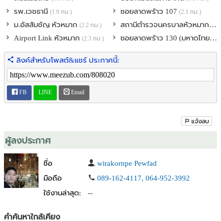
- สงบ เป็นส่วนตัว บนสังคมคุณภาพ เพียง 69 ครอบครัว - ติด
โรงเรียนนานาชาติไบรท์ตัน
รพ.เวชธานี
ซอยลาดพร้าว 107
(1.9 กม.)
(2.1 กม.)
- เดินทางสะดวก 5 นาที ถึงทางด่วน / 20 นาที ถึงทองหล่อ
ม.อัสสัมชัญ หัวหมาก
สถานีตำรวจนครบาลหัวหมาก
(2.2 กม.)
(2.2
Airport Link หัวหมาก
ซอยลาดพร้าว 130 (มหาดไทย 2)
(2.3 กม.)
สิ่งอำนวยความสะดวก : คลับเฮ้าส์ / สระว่ายน้ำระบบเกลือ ขนาด 25 x 6
เมตร (Lap Pool) และสระเด็ก สนามเด็กเล่น พร้อมบ้านต้นไม้
ลิงค์สำหรับโพสต์&แชร์ ประกาศนี้:
ฟิตเนส / ห้องประชุม / พื้นที่สีเขียวรอบโครงการ เข้า-ออกระบบ RFID /
กล้องวงจรปิด / รปภ. 24 ชม.
FB
LINE
Email
ที่ตั้ง ถนนกรุงเทพกรีฑา-ตัดใหม่ แขวงหัวหมาก เขตบางกะปิ กทม.
# ขายบ้าน #เช่าบ้าน #เช่าโกดัง #ขาย เช่าโรงาน #ที่ดิน #คอนโด
แจ้งลบ
สนใจนัดชมติดต่อ คุณ น้อย Agent 0891624117 // ID Line
ผู้ลงประกาศ
:0649523992 // ID line:wirakornpe // Face book willium wallest
ลบกวนแอดไลน์ และ ส่งลิงค์ ส่งรูปและข้อมูลไว้ ด้วยนะครับ จะตอบ
กลับโดยเร็วครับ รหัส # P427
ชื่อ
wirakornpe Pewfad
มือถือ
089-162-4117, 064-952-3992
ใช้งานล่าสุด:
--
คำค้นหาใกล้เคียง