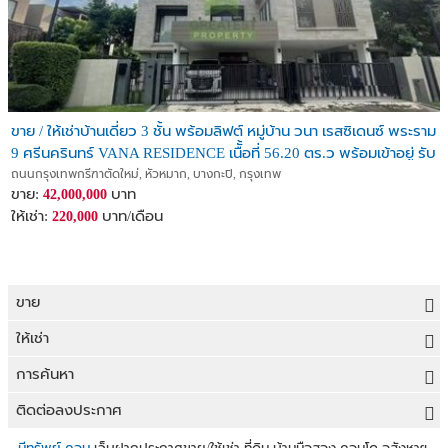
ขาย / ให้เช่าบ้านเดี่ยว 3 ชั้น พร้อมลิฟต์ หมู่บ้าน วนา เรสซิเดนซ์ พระราม
9 ศรีนครินทร์ VANA RESIDENCE เนืั้อที่ 56.20 ตร.ว พร้อมเข้าอยู่ รับ
ต่างชาติ
ถนนกรุงเทพกรีฑาตัดใหม่, หัวหมาก, บางกะปิ, กรุงเทพ
ขาย:
บาท
42,000,000
ให้เช่า:
บาท/เดือน
220,000
ขาย
ขายที่ดิน
ให้เช่า
ขายบ้าน
ให้เช่าที่ดิน
การค้นหา
ขายคอนโด
ให้เช่าบ้าน
ขายที่ดิน
ติดต่อลงประกาศ
ขายทาวน์เฮาส์
ให้เช่าคอนโด
ประกาศขายที่ดิน
ลงประกาศขายฟรี