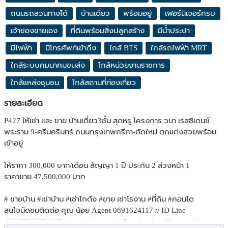
ถนนรถสวนทางได้
บ้านเดี่ยว
พร้อมอยู่
เฟอร์นิเจอร์ครบ
เจ้าของขายเอง
ที่ดินพร้อมสิ่งปลูกสร้าง
มีน้ำประปา
มีไฟฟ้า
มีโทรศัพท์เข้าถึง
ใกล้ BTS
ใกล้รถไฟฟ้า MRT
ใกล้ระบบคมนาคมขนส่ง
ใกล้หน่วยงานราชการ
ใกล้แหล่งชุมชน
ใกล้สถานที่ท่องเที่ยว
รายละเอียด
P427 ให้เช่า และ ขาย บ้านเดี่ยว3ชั้น สุดหรู โครงการ วนา เรสซิเดนซ์
พระราม 9-ศรีนครินทร์ ถนนกรุงเทพกรีฑา-ตัดใหม่ ตกแต่งสวยพร้อม
เข้าอยู่
ให้ราคา 300,000 บาท/เดือน สัญญา 1 ปี ประกัน 2 ล่วงหน้า 1
ราคาขาย 47,500,000 บาท
# ขายบ้าน #เช่าบ้าน #เช่าโกดัง #ขาย เช่าโรงาน #ที่ดิน #คอนโด
สนใจนัดชมติดต่อ คุณ น้อย Agent 0891624117 // ID Line
:0649523992 // ID line:wirakornpe // Face book willium wallest