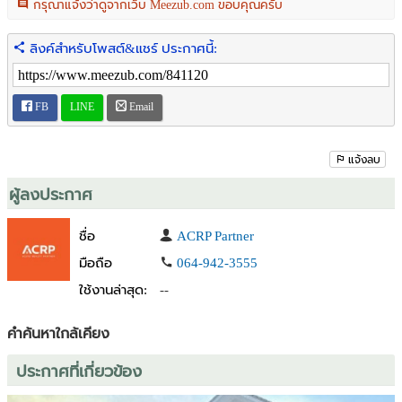
กรุณาแจ้งว่าดูจากเว็บ Meezub.com ขอบคุณครับ
🚗รายล้อมไปด้วยสิ่งอำนวยความสะดวก :
ลิงค์สำหรับโพสต์&แชร์ ประกาศนี้:
- แม็กซ์แวลู (MaxValu) สุขุมวิท 71 ,Summer Hill พระโขนง,W District
,Big C Extra อ่อนนุช,Century Movie Plaza อ่อนนุช,Gateway Ekkamai
- โรงพยาบาลสุขุมวิท,โรงพยาบาลกล้วยน้ำไท,โรงพยาบาลคามิลเลียน
FB
LINE
Email
- โรงเรียนนานาชาติ OISCA International School & Nursery,Bangkok
Prep International School,Bangkok Adventist International School
ติดต่อสอบถามเพิ่มเติมได้ที่
แจ้งลบ
Contact acuterealtypartner
Call +66 (0) 64-942-3555
ผู้ลงประกาศ
Call +66 (0) 84-239-5353
Website :
www.acr-partner.com
ชื่อ
ACRP Partner
Facebook : Acuterealtypartner
มือถือ
064-942-3555
Email :
info@acuterealty.com
ใช้งานล่าสุด:
--
Line : @sale_14
คำค้นหาใกล้เคียง
ประกาศที่เกี่ยวข้อง