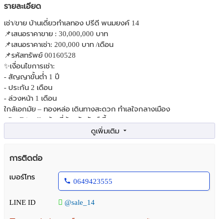
รายละเอียด
เช่า/ขาย บ้านเดี่ยวทำเลทอง ปรีดี พนมยงค์ 14
📌เสนอราคาขาย : 30,000,000 บาท
📌เสนอราคาเช่า: 200,000 บาท /เดือน
📌รหัสทรัพย์ 00160528
✨เงื่อนไขการเช่า:
- สัญญาขั้นต่ำ 1 ปี
- ประกัน 2 เดือน
- ล่วงหน้า 1 เดือน
ใกล้เอกมัย – ทองหล่อ เดินทางสะดวก ทำเลใจกลางเมือง
• Pet Friendly บ้านที่ต้อนรับสัตว์เลี้ยง
• พื้นที่ใช้สอย 300 ตร.ม. บนที่ดิน 60 ตร.ว.
• 3 ห้องนอน กว้างขวาง
• 3 ห้องน้ำ
การติดต่อ
• 1 ห้องอเนกประสงค์ (ปรับเป็นห้องนอนเพิ่มได้)
• 1 ห้องแม่บ้าน พร้อมห้องน้ำในตัว
เบอร์โทร
0649423555
• ที่จอดรถในบ้าน 2 คัน + หน้าบ้านอีก 2 คัน
• บ้านหลังมุม เป็นส่วนตัว ไม่ติดใคร
LINE ID
@sale_14
จุดเด่น: ทำเลดี ใกล้เอกมัย–ทองหล่อ, บ้านหลังมุม, รองรับสัตว์เลี้ยง,
พื้นที่ใช้สอยกว้างขวาง เหมาะทั้งอยู่อาศัยและลงทุน