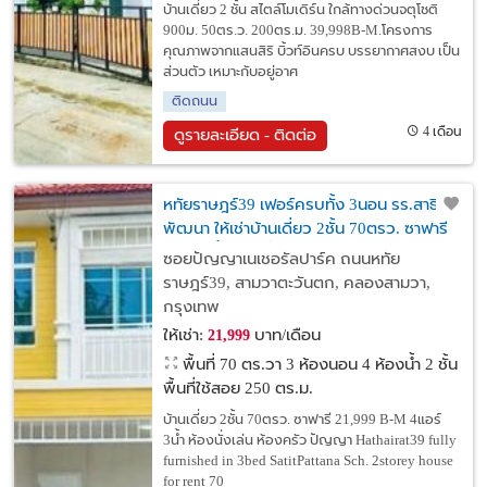
บ้านเดี่ยว 2 ชั้น สไตล์โมเดิร์น ใกล้ทางด่วนจตุโชติ
900ม. 50ตร.ว. 200ตร.ม. 39,998B-M.โครงการ
คุณภาพจากแสนสิริ บิ้วท์อินครบ บรรยากาศสงบ เป็น
ส่วนตัว เหมาะกับอยู่อาศ
ติดถนน
4 เดือน
ดูรายละเอียด - ติดต่อ
หทัยราษฎร์39 เฟอร์ครบทั้ง 3นอน รร.สาธิต
พัฒนา ให้เช่าบ้านเดี่ยว 2ชั้น 70ตรว. ซาฟารี
4แอร์ 3น้ำ ห้องนั่งเล่น ห้องครัว ปัญญา
ซอยปัญญาเนเชอรัลปาร์ค ถนนหทัย
ราษฎร์39, สามวาตะวันตก, คลองสามวา,
กรุงเทพ
ให้เช่า:
บาท/เดือน
21,999
พื้นที่ 70 ตร.วา
3 ห้องนอน 4 ห้องน้ำ 2 ชั้น
พื้นที่ใช้สอย 250 ตร.ม.
บ้านเดี่ยว 2ชั้น 70ตรว. ซาฟารี 21,999 B-M 4แอร์
3น้ำ ห้องนั่งเล่น ห้องครัว ปัญญา Hathairat39 fully
furnished in 3bed SatitPattana Sch. 2storey house
for rent 70