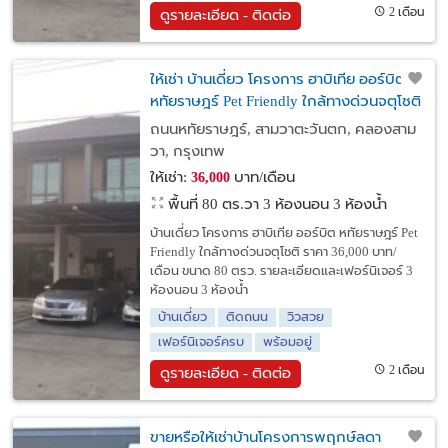
2 เดือน
ดูรายละเอียด - ติดต่อ
ให้เช่า บ้านเดี่ยว โครงการ ฮาบิเทีย ออร์บิต
หทัยราษฎร์ Pet Friendly ใกล้ทางด่วนจตุโชติ
ราคา 36,000 บาท/เดือน
ถนนหทัยราษฎร์, สามวาตะวันตก, คลองสาม
วา, กรุงเทพ
ให้เช่า:
บาท/เดือน
36,000
พื้นที่ 80 ตร.วา
3 ห้องนอน 3 ห้องน้ำ
บ้านเดี่ยว โครงการ ฮาบิเทีย ออร์บิต หทัยราษฎร์ Pet
Friendly ใกล้ทางด่วนจตุโชติ ราคา 36,000 บาท/
เดือน ขนาด 80 ตรว. รายละเอียดและเฟอร์นิเจอร์ 3
ห้องนอน 3 ห้องน้ำ
บ้านเดี่ยว
ติดถนน
วิวสวย
เฟอร์นิเจอร์ครบ
พร้อมอยู่
2 เดือน
ดูรายละเอียด - ติดต่อ
ขายหรือให้เช่าบ้านโครงการพฤกษ์ลดา