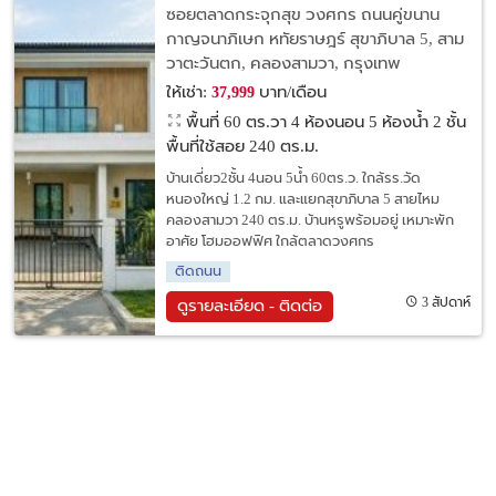
เดี่ยว2ชั้น 4 นอน 5 น้ำ ใกล้รร.วัดหนองใหญ่
ซอยตลาดกระจุกสุข วงศกร ถนนคู่ขนาน
1.2 กม
กาญจนาภิเษก หทัยราษฎร์ สุขาภิบาล 5, สาม
วาตะวันตก, คลองสามวา, กรุงเทพ
ให้เช่า:
บาท/เดือน
37,999
พื้นที่ 60 ตร.วา
4 ห้องนอน 5 ห้องน้ำ 2 ชั้น
พื้นที่ใช้สอย 240 ตร.ม.
บ้านเดี่ยว2ชั้น 4นอน 5น้ำ 60ตร.ว. ใกล้รร.วัด
หนองใหญ่ 1.2 กม. และแยกสุขาภิบาล 5 สายไหม
คลองสามวา 240 ตร.ม. บ้านหรูพร้อมอยู่ เหมาะพัก
อาศัย โฮมออฟฟิศ ใกล้ตลาดวงศกร
ติดถนน
3 สัปดาห์
ดูรายละเอียด - ติดต่อ