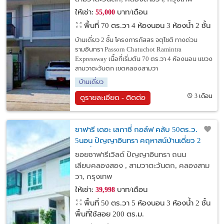
ให้เช่า:
บาท/เดือน
55,000
พื้นที่ 70 ตร.วา
4 ห้องนอน 3 ห้องน้ำ 2 ชั้น
บ้านเดี่ยว 2 ชั้น โครงการภัสสร จตุโชติ ทางด่วน
รามอินทรา Passorn Chatuchot Ramintra
Expressway เนื้อที่เริ่มต้น 70 ตร.วา 4 ห้องนอน แขวง
สามวาตะวันตก เขตคลองสามวา
บ้านเดี่ยว
3 เดือน
ดูรายละเอียด - ติดต่อ
ซาฟารี เดอะ เลกาซี่ กอล์ฟ คลับ 50ตร.ว.
5นอน ปัญญาอินทรา คฤหาสน์บ้านเดี่ยว 2
ชั้น3น้ำ 200ตร.ม. แสนสิริ บิ้วท์อินครบ บ.
ซอยซาฟารีเวิลด์ ปัญญาอินทรา ถนน
ถ.เลียบคลองสอง
เลียบคลองสอง , สามวาตะวันตก, คลองสาม
วา, กรุงเทพ
ให้เช่า:
บาท/เดือน
39,998
พื้นที่ 50 ตร.วา
5 ห้องนอน 3 ห้องน้ำ 2 ชั้น
พื้นที่ใช้สอย 200 ตร.ม.