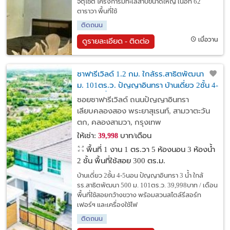
จตุโชติ โครงการมีทะเลสาบขนาดใหญ่ เนื้อที่ 62
ตาราวา พื้นที่ใช้
ติดถนน
เมื่อวาน
ดูรายละเอียด - ติดต่อ
ซาฟารีเวิลด์ 1.2 กม. ใกล้รร.สาธิตพัฒนา 500
ม. 101ตร.ว. ปัญญาอินทรา บ้านเดี่ยว 2ชั้น 4-
5นอน 3 น้ำ
ซอยซาฟารีเวิลด์ ถนนปัญญาอินทรา
เลียบคลองสอง พระยาสุเรนท์, สามวาตะวัน
ตก, คลองสามวา, กรุงเทพ
ให้เช่า:
บาท/เดือน
39,998
พื้นที่ 1 งาน 1 ตร.วา
5 ห้องนอน 3 ห้องน้ำ
2 ชั้น พื้นที่ใช้สอย 300 ตร.ม.
บ้านเดี่ยว 2ชั้น 4-5นอน ปัญญาอินทรา 3 น้ำ ใกล้
รร.สาธิตพัฒนา 500 ม. 101ตร.ว. 39,998บาท / เดือน
พื้นที่ใช้สอยกว้างขวาง พร้อมสวนสไตล์รีสอร์ท
เฟอร์ฯ และเครื่องใช้ไฟ
ติดถนน