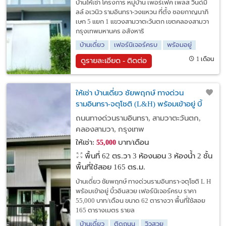
บ้านให้เช่า โครงการ หมู่บ้าน เพอร์เฟค เพลส วินด์มิ
ลล์ อเวนิว รามอินทรา-วงแหวน ที่ตั้ง ซอยกาญนาภิ
เษก 5 แยก 1 แขวงสามวาตะวันตก เขตคลองสามวา
กรุงเทพมหานคร อสังหาริ
บ้านเดี่ยว
เฟอร์นิเจอร์ครบ
พร้อมอยู่
1 เดือน
ดูรายละเอียด - ติดต่อ
ให้เช่า บ้านเดี่ยว ชัยพฤกษ์ ทางด่วน
รามอินทรา-จตุโชติ (L&H) พร้อมเข้าอยู่ บิ้
วอินสวย เฟอร์นิเจอร์ครบ ราคา 55,000 บาท/
ถนนทางด่วนรามอินทรา, สามวาตะวันตก,
เดือน
คลองสามวา, กรุงเทพ
ให้เช่า:
บาท/เดือน
55,000
พื้นที่ 62 ตร.วา
3 ห้องนอน 3 ห้องน้ำ 2 ชั้น
พื้นที่ใช้สอย 165 ตร.ม.
บ้านเดี่ยว ชัยพฤกษ์ ทางด่วนรามอินทรา-จตุโชติ L H
พร้อมเข้าอยู่ บิ้วอินสวย เฟอร์นิเจอร์ครบ ราคา
55,000 บาท/เดือน ขนาด 62 ตารางวา พื้นที่ใช้สอย
165 ตารางเมตร รายล
บ้านเดี่ยว
ติดถนน
วิวสวย