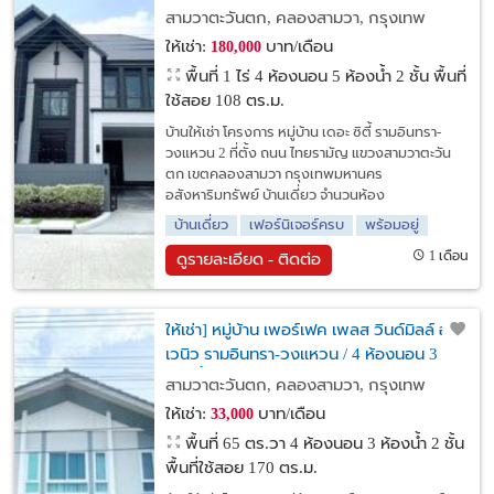
ตรม. **180,000 บาท**
สามวาตะวันตก, คลองสามวา, กรุงเทพ
ให้เช่า:
บาท/เดือน
180,000
พื้นที่ 1 ไร่
4 ห้องนอน 5 ห้องน้ำ 2 ชั้น พื้นที่
ใช้สอย 108 ตร.ม.
บ้านให้เช่า โครงการ หมู่บ้าน เดอะ ซิตี้ รามอินทรา-
วงแหวน 2 ที่ตั้ง ถนน ไทยรามัญ แขวงสามวาตะวัน
ตก เขตคลองสามวา กรุงเทพมหานคร
อสังหาริมทรัพย์ บ้านเดี่ยว จำนวนห้อง
บ้านเดี่ยว
เฟอร์นิเจอร์ครบ
พร้อมอยู่
1 เดือน
ดูรายละเอียด - ติดต่อ
ให้เช่า] หมู่บ้าน เพอร์เฟค เพลส วินด์มิลล์ อ
เวนิว รามอินทรา-วงแหวน / 4 ห้องนอน 3
ห้องน้ำ / 65 ตรว. 170 ตรม. **33,000**
สามวาตะวันตก, คลองสามวา, กรุงเทพ
ให้เช่า:
บาท/เดือน
33,000
พื้นที่ 65 ตร.วา
4 ห้องนอน 3 ห้องน้ำ 2 ชั้น
พื้นที่ใช้สอย 170 ตร.ม.