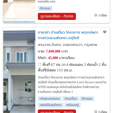
หลายคัน บรร
ติดถนน
3 เดือน
ดูรายละเอียด - ติดต่อ
ขาย/เช่า บ้านเดี่ยว โครงการ พฤกษ์ลดา
ทางด่วนรามอินทรา-จตุโชติ
สามวาตะวันตก, คลองสามวา, กรุงเทพ
ขาย:
บาท
7,690,000
ให้เช่า:
บาท/เดือน
45,000
พื้นที่ 67 ตร.วา
4 ห้องนอน 3 ห้องน้ำ 2 ชั้น
พื้นที่ใช้สอย 153 ตร.ม.
บ้านเดี่ยว โครงการ พฤกษ์ลดา ทางด่วนรามอินทรา-
จตุโชติ บ้านเดี่ยวคุณภาพจาก Land Houses แบบบ้าน
WIND แปลงมุม หน้าบ้านไม่ชนใคร ใกล้ทางด่วน
รามอินทรา-จตุโชติ เพียง 3
เจ้าของขายเอง
บ้านเดี่ยว
ติดถนน
เฟอร์นิเจอร์ครบ
พร้อมอยู่
3 เดือน
ดูรายละเอียด - ติดต่อ