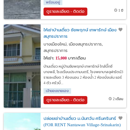
พร้อมอยู่
1 ปี
ดูรายละเอียด - ติดต่อ
ให้เช่าบ้านเดี่ยว ชัยพฤกษ์ เทพารักษ์ เมือง
สมุทรปราการ
บางเมืองใหม่, เมืองสมุทรปราการ,
สมุทรปราการ
ให้เช่า:
บาท/เดือน
15,000
บ้านเดี่ยว หมู่บ้านชัยพฤกษ์ เทพารักษ์ ใกล้บิ๊กซี
บางพลี, โรงเรียนประภามนตรี, โรงพยาบาลจุฬารัตน์3
รายละเอียด 3 ห้องนอน 2 ห้องน้ำ 2 ห้องนั่งเล่น แอร์
4 ตัว ครัวบิ้...
เจ้าของขายเอง
2 เดือน
ดูรายละเอียด - ติดต่อ
ปล่อยเช่าบ้านเดี่ยว ม.นันทวัน ศรีนครินทร์
(FOR RENT Nantawan Village-Srinakarin)