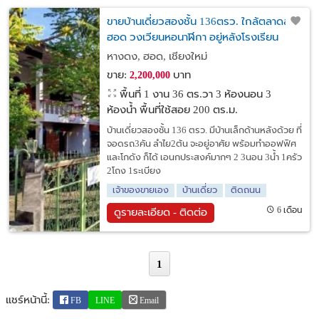
ขายบ้านเดี่ยวสองชั้น 136ตรว. ใกล้ตลาดสด
ฮอด วงเวียนหอนาฬิกา อยู่หลังโรงเรียน
หางดง, ฮอด, เชียงใหม่
ขาย:
บาท
2,200,000
พื้นที่ 1 งาน 36 ตร.วา
3 ห้องนอน 3
ห้องน้ำ พื้นที่ใช้สอย 200 ตร.ม.
บ้านเดี่ยวสองชั้น 136 ตรว. มีบ้านเล็กด้านหลังด้วย ที่
จอดรถ3คัน ลำไย2ต้น จะอยู่อาศัย พร้อมทำออฟฟิศ
และโกดัง ก็ได้ เอนกประสงค์มากๆ 2 3นอน 3น้ำ 1ครัว
2โถง 1ระเบียง
เจ้าของขายเอง
บ้านเดี่ยว
ติดถนน
6 เดือน
ดูรายละเอียด - ติดต่อ
1
แชร์หน้านี้:
FB
LINE
Email