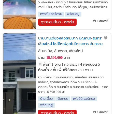
5 ห้องนอน 7 ห้องน้ำ 3 โซนนั่งเล่น ไฮไลต์ มีลิฟต์แก้ว
ภายในบ้าน, สระว่ายน้ำส่วนตัว, โต๊ะพูล, เคาน์เตอร์บาร
เฟอร์นิเจอร์ครบ
พร้อมอยู่
1 สัปดาห์
ดูรายละเอียด - ติดต่อ
ขายบ้านเดี่ยวหลังใหม่มาก มัณฑนา-สันทราย
เชียงใหม่ ไซส์ใหญ่สุดในโครงการ สันทราย
จ.เชียงใหม่.
สันนาเม็ง, สันทราย, เชียงใหม่
ขาย:
บาท
18,500,000
พื้นที่ 1 งาน 19.5 ตร.วา
4 ห้องนอน 5
ห้องน้ำ 2 ชั้น พื้นที่ใช้สอย 289 ตร.ม.
บ้านเดี่ยว มัณฑนา-สันทราย เชียงใหม่ บ้านใหม่มาก
ไซส์ใหญ่สุดในโครงการ. ที่ตั้ง ถนนเชียงใหม่-
ดอยสะเก็ด ต.สันนาเม็ง อ.สันทราย จ.เชียงใหม่. -ราคา
ราคา 18,500,000 บา
บ้านเดี่ยว
ติดถนน
เฟอร์นิเจอร์ครบ
พร้อมอยู่
1 สัปดาห์
ดูรายละเอียด - ติดต่อ