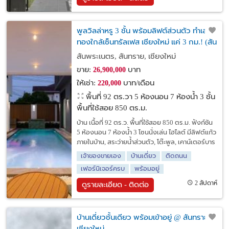
พูลวิลล่าหรู 3 ชั้น พร้อมลิฟต์ส่วนตัว ทำเล
ทองใกล้เซ็นทรัลเฟส เชียงใหม่ แค่ 3 กม.! (สัน
พระเนตร)
สันพระเนตร, สันทราย, เชียงใหม่
ขาย:
บาท
26,900,000
ให้เช่า:
บาท/เดือน
220,000
พื้นที่ 92 ตร.วา
5 ห้องนอน 7 ห้องน้ำ 3 ชั้น
พื้นที่ใช้สอย 850 ตร.ม.
บ้าน เนื้อที่ 92 ตร.ว. พื้นที่ใช้สอย 850 ตร.ม. ฟังก์ชัน
5 ห้องนอน 7 ห้องน้ำ 3 โซนนั่งเล่น ไฮไลต์ มีลิฟต์แก้ว
ภายในบ้าน, สระว่ายน้ำส่วนตัว, โต๊ะพูล, เคาน์เตอร์บาร
เจ้าของขายเอง
บ้านเดี่ยว
ติดถนน
เฟอร์นิเจอร์ครบ
พร้อมอยู่
2 สัปดาห์
ดูรายละเอียด - ติดต่อ
บ้านเดี่ยวชั้นเดียว พร้อมเข้าอยู่ @ สันทราย
เชียงใหม่