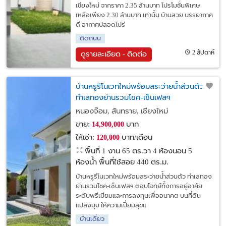
เชียงใหม่ จากราคา 2.35 ล้านบาท โปรโมชั่นพิเศษ
เหลือเพียง 2.30 ล้านบาท เท่านั้น บ้านสวย บรรยากาศ
ดี อากาศปลอดโปร่
ติดถนน
2 สัปดาห์
ดูรายละเอียด - ติดต่อ
บ้านหรูรีโนเวทใหม่พร้อมสระว่ายน้ำส่วนตัว
ทำเลทองย่านรวมโชค-เซ็นเฟสฯ
หนองจ๊อม, สันทราย, เชียงใหม่
ขาย:
บาท
14,900,000
ให้เช่า:
บาท/เดือน
120,000
พื้นที่ 1 งาน 65 ตร.วา
4 ห้องนอน 5
ห้องน้ำ พื้นที่ใช้สอย 440 ตร.ม.
บ้านหรูรีโนเวทใหม่พร้อมสระว่ายน้ำส่วนตัว ทำเลทอง
ย่านรวมโชค-เซ็นเฟสฯ ตอบโจทย์ทั้งการอยู่อาศัย
ระดับพรีเมียมและการลงทุนเพื่ออนาคต บนที่ดิน
แปลงมุม ให้ความเปี่ยมสุขแ
บ้านเดี่ยว