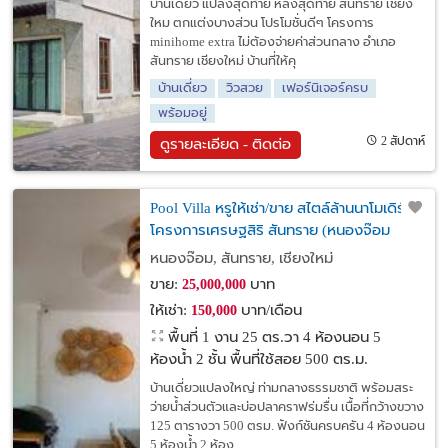
บ้านเดี่ยว แปลงสุดท้าย หลังสุดท้าย สันทราย เชียง
ใหม ตกแต่งบางส่วน โปรโมชั่นดีๆ โครงการ
minihome extra ไม่ต้องจ่ายค่าส่วนกลาง อำเภอ
สันทราย เชียงใหม่ บ้านที่ให้คุ
บ้านเดี่ยว
วิวสวย
เฟอร์นิเจอร์ครบ
พร้อมอยู่
2 สัปดาห์
ดูรายละเอียด - ติดต่อ
Pool Villa หรูให้เช่า/ขาย สไตล์ล้านนาโมเดิร์น
โครงการเศรษฐสิริ สันทราย (หนองจ๊อม
50210)
หนองจ๊อม, สันทราย, เชียงใหม่
ขาย:
บาท
25,000,000
ให้เช่า:
บาท/เดือน
150,000
พื้นที่ 1 งาน 25 ตร.วา
4 ห้องนอน 5
ห้องน้ำ 2 ชั้น พื้นที่ใช้สอย 500 ตร.ม.
บ้านเดี่ยวแปลงใหญ่ ท่ามกลางธรรมชาติ พร้อมสระ
ว่ายน้ำส่วนตัวและบ่อปลาคราฟร่มรื่น เนื้อที่กว้างขวาง
125 ตารางวา 500 ตรม. ฟังก์ชันครบครัน 4 ห้องนอน
5 ห้องน้ำ 2 ห้อง