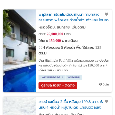
พลูวิลล่า สไตล์โมเดิร์นล้านนา ท่ามกลาง
ธรรมชาติ พร้อมสระว่ายน้ำส่วนตัวและบ่อปลา
คราฟร่มรื่น
หนองจ๊อม, สันทราย, เชียงใหม่
ขาย:
บาท
25,000,000
ให้เช่า:
บาท/เดือน
150,000
4 ห้องนอน 5 ห้องน้ำ พื้นที่ใช้สอย 125
ตร.ม.
บ้าน Highlight Pool Villa พร้อมสวนสวย และบ่อปลา
คราฟในตัว เงื่อนไขดีๆ ที่เลือกได้ เช่า 150,000 บาท /
เดือน ขาย 25 ล้านบาท
เฟอร์นิเจอร์ครบ
พร้อมอยู่
5 วัน
ดูรายละเอียด - ติดต่อ
ขายบ้านเดี่ยว 2 ชั้น หลังมุม 199.8 วา 4 ห้อง
นอน 4 ห้องน้ำ หมู่บ้านเดอะแกรนด์วิลเลจ
ตำบลสันนาเม็ง อำเถอสันทราย จังหวัด
สันนาเม็ง, สันทราย, เชียงใหม่