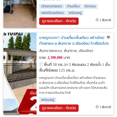
เจ้าของขายเอง
บ้านเดี่ยว
ติดถนน
เฟอร์นิเจอร์ครบ
พร้อมอยู่
2 สัปดาห์
ดูรายละเอียด - ติดต่อ
ขายถูกมาก!! บ้านเดี่ยวชั้นเดียว สร้างใหม่
ทำเลทอง อ.สันทราย จ.เชียงใหม่ ใกล้โฮมโปร
เซ็นทรัล เมต้ามอลล์ฯ
สันทรายหลวง, สันทราย, เชียงใหม่
ขาย:
บาท
2,390,000
พื้นที่ 58 ตร.วา
3 ห้องนอน 2 ห้องน้ำ 1 ชั้น
พื้นที่ใช้สอย 125 ตร.ม.
ขายถูกมาก บ้านเดี่ยวชั้นเดียว สร้างใหม่ ทำเลทอง
อ.สันทราย จ.เชียงใหม่ ใกล้โฮมโปร เซ็นทรัล เมต้า
มอลล์ฯ เดินทางสะดวกสบาย เข้า-ออก ได้หลายเส้น
ทาง หาของกินง่าย ใกล้
พร้อมอยู่
3 สัปดาห์
ดูรายละเอียด - ติดต่อ