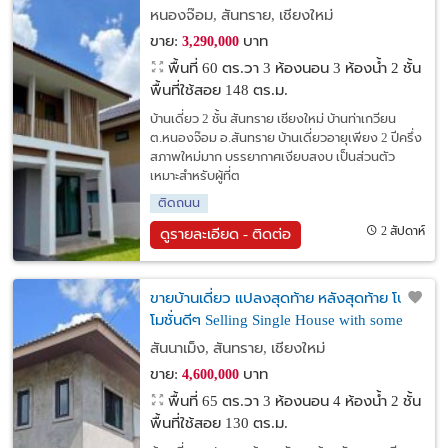
โครงการ พร้อมเฟอร์นิเจอร์และเครื่องใช้
หนองจ๊อม, สันทราย, เชียงใหม่
ไฟฟ้าครบ เข้าอยู่ได้ทันที
ขาย:
บาท
3,290,000
พื้นที่ 60 ตร.วา
3 ห้องนอน 3 ห้องน้ำ 2 ชั้น
พื้นที่ใช้สอย 148 ตร.ม.
บ้านเดี่ยว 2 ชั้น สันทราย เชียงใหม่ บ้านท่าเกวียน
ต.หนองจ๊อม อ.สันทราย บ้านเดี่ยวอายุเพียง 2 ปีครึ่ง
สภาพใหม่มาก บรรยากาศเงียบสงบ เป็นส่วนตัว
เหมาะสำหรับผู้ที่ต
ติดถนน
2 สัปดาห์
ดูรายละเอียด - ติดต่อ
ขายบ้านเดี่ยว แปลงสุดท้าย หลังสุดท้าย โปร
โมชั่นดีๆ Selling Single House with some
decorating at SanSai Chiang Mai
สันนาเม็ง, สันทราย, เชียงใหม่
ขาย:
บาท
4,600,000
พื้นที่ 65 ตร.วา
3 ห้องนอน 4 ห้องน้ำ 2 ชั้น
พื้นที่ใช้สอย 130 ตร.ม.