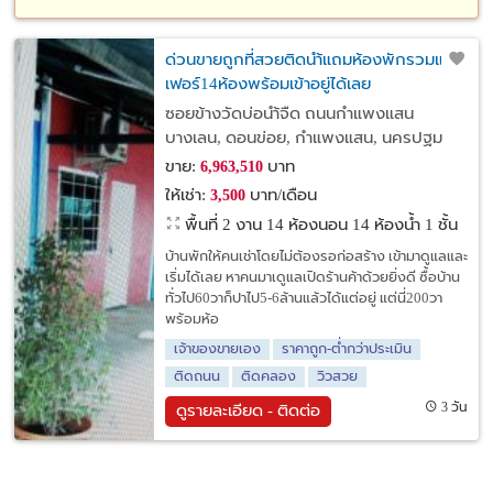
ด่วนขายถูกที่สวยติดนำ้แถมห้องพักรวมแอร์
เฟอร์14ห้องพร้อมเข้าอยู่ได้เลย
ซอยข้างวัดบ่อนำ้จืด ถนนกำแพงแสน
บางเลน, ดอนข่อย, กำแพงแสน, นครปฐม
ขาย:
บาท
6,963,510
ให้เช่า:
บาท/เดือน
3,500
พื้นที่ 2 งาน
14 ห้องนอน 14 ห้องน้ำ 1 ชั้น
บ้านพักให้คนเช่าโดยไม่ต้องรอก่อสร้าง เข้ามาดูแลและ
เริ่มได้เลย หาคนมาเดูแลเปิดร้านค้าด้วยยิ่งดี ซื้อบ้าน
ทั่วไป60วาก็ปาไป5-6ล้านแล้วได้แต่อยู่ แต่นี่200วา
พร้อมห้อ
เจ้าของขายเอง
ราคาถูก-ต่ำกว่าประเมิน
ติดถนน
ติดคลอง
วิวสวย
3 วัน
ดูรายละเอียด - ติดต่อ