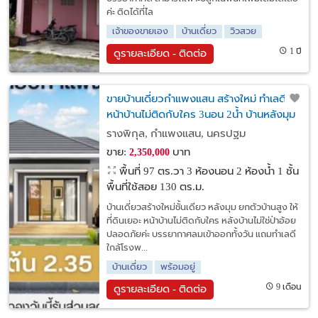
ค่ะ ติดได้ที่ไล
เจ้าของขายเอง
บ้านเดี่ยว
วิวสวย
1 ปี
ดูรายละเอียด - ติดต่อ
ขายบ้านเดี่ยวกำแพงแสน สร้างใหม่ ทำเลดี
หน้าบ้านไม่ติดกับใคร 3นอน 2น้ำ บ้านหลังมุม
รางพิกุล, กำแพงแสน, นครปฐม
ขาย:
บาท
2,350,000
พื้นที่ 97 ตร.วา
3 ห้องนอน 2 ห้องน้ำ 1 ชั้น
พื้นที่ใช้สอย 130 ตร.ม.
บ้านเดี่ยวสร้างใหม่ชั้นเดียว หลังมุม ยกตัวบ้านสูง ให้
ที่ดินเยอะ หน้าบ้านไม่ติดกับใคร หลังบ้านไม่ใช่ป่าอ้อย
ปลอดภัยค่ะ บรรยากาศลมเข้าออกทั้งวัน แถมทำเลดี
ใกล้โรงพ...
บ้านเดี่ยว
พร้อมอยู่
9 เดือน
ดูรายละเอียด - ติดต่อ