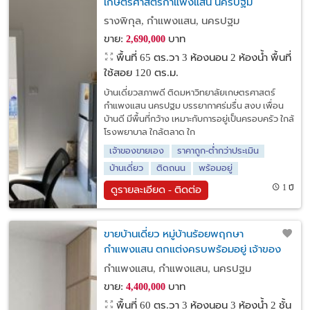
เกษตรศาสตร์กำแพงแสน นครปฐม
รางพิกุล, กำแพงแสน, นครปฐม
ขาย:
บาท
2,690,000
พื้นที่ 65 ตร.วา
3 ห้องนอน 2 ห้องน้ำ พื้นที่
ใช้สอย 120 ตร.ม.
บ้านเดี่ยวสภาพดี ติดมหาวิทยาลัยเกษตรศาสตร์
กำแพงแสน นครปฐม บรรยากาศร่มรื่น สงบ เพื่อน
บ้านดี มีพื้นที่กว้าง เหมาะกับการอยู่เป็นครอบครัว ใกล้
โรงพยาบาล ใกล้ตลาด ใก
เจ้าของขายเอง
ราคาถูก-ต่ำกว่าประเมิน
บ้านเดี่ยว
ติดถนน
พร้อมอยู่
1 ปี
ดูรายละเอียด - ติดต่อ
ขายบ้านเดี่ยว หมู่บ้านร้อยพฤกษา
กำแพงแสน ตกแต่งครบพร้อมอยู่ เจ้าของ
ขายเอง
กำแพงแสน, กำแพงแสน, นครปฐม
ขาย:
บาท
4,400,000
พื้นที่ 60 ตร.วา
3 ห้องนอน 3 ห้องน้ำ 2 ชั้น