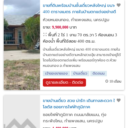
ขายที่ดินพร้อมบ้านชั้นเดี่ยวหลังใหญ่ ขนาด
400 ตารางเมตร ภายในบ้านตกแต่งอย่างดี
ตามหลักฮวงจุ้ย พร้อมแอร์ทุกห้อง ต.ห้วย
ห้วยหมอนทอง, กำแพงแสน, นครปฐม
หมอนทอง อ.กำแพงแสน จ.นครปฐม
ขาย:
บาท
9,900,000
พื้นที่ 2 ไร่ 1 งาน 70 ตร.วา
5 ห้องนอน 3
ห้องน้ำ พื้นที่ใช้สอย 400 ตร.ม.
บ้านชั้นเดี่ยวหลังใหญ่ ขนาด 400 ตารางเมตร ภายใน
บ้านตกแต่งอย่างดีตามหลักฮวงจุ้ย สามารถเข้าอยู่ได้
โดยไม่ต้องตกแต่งเพิ่ม พร้อมแอร์ทุกห้อง ต.ห้วย
หมอนทอง อ.กำแพงแสน
เจ้าของขายเอง
บ้านเดี่ยว
ติดถนน
10 เดือน
ดูรายละเอียด - ติดต่อ
ขายบ้านเดี่ยว สวย น่ารัก เดินทางสะดวก ใกล้
โลตัส ซอยการไฟฟ้าภูมิภาค
ซอยไฟฟ้าภูมิภาค ถนนมาลัยแมน, ทุ่ง
กระพังโหม, กำแพงแสน, นครปฐม