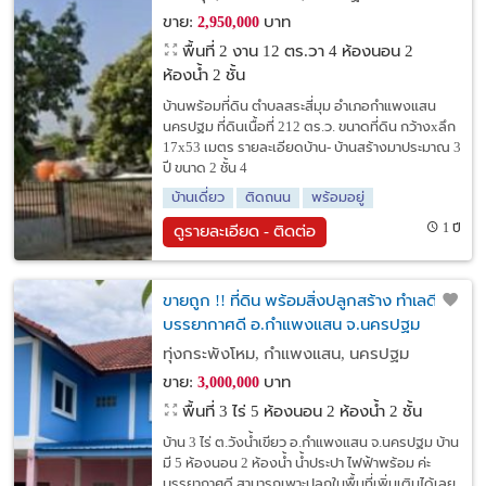
ขาย:
บาท
2,950,000
พื้นที่ 2 งาน 12 ตร.วา
4 ห้องนอน 2
ห้องน้ำ 2 ชั้น
บ้านพร้อมที่ดิน ตำบลสระสี่มุม อำเภอกำแพงแสน
นครปฐม ที่ดินเนื้อที่ 212 ตร.ว. ขนาดที่ดิน กว้างxลึก
17x53 เมตร รายละเอียดบ้าน- บ้านสร้างมาประมาณ 3
ปี ขนาด 2 ชั้น 4
บ้านเดี่ยว
ติดถนน
พร้อมอยู่
1 ปี
ดูรายละเอียด - ติดต่อ
ขายถูก !! ที่ดิน พร้อมสิ่งปลูกสร้าง ทำเลดี
บรรยากาศดี อ.กำแพงแสน จ.นครปฐม
ทุ่งกระพังโหม, กำแพงแสน, นครปฐม
ขาย:
บาท
3,000,000
พื้นที่ 3 ไร่
5 ห้องนอน 2 ห้องน้ำ 2 ชั้น
บ้าน 3 ไร่ ต.วังน้ำเขียว อ.กำแพงแสน จ.นครปฐม บ้าน
มี 5 ห้องนอน 2 ห้องน้ำ น้ำประปา ไฟฟ้าพร้อม ค่ะ
บรรยากาศดี สามารถเพาะปลูกในพื้นที่เพิ่มเติมได้เลย