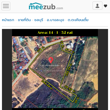
หน้าแรก
ขายที่ดิน
ชลบุรี
อ.บางละมุง
ต.ตะเคียนเตี้ย