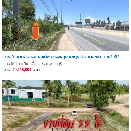
ขาย/ให้เช่าที่ดินตะเคียนเตี้ย บางละมุง ชลบุรี ติดถนนหลัก ทล.4094
ถนน4094, ตะเคียนเตี้ย, บางละมุง, ชลบุรี
ขาย:
บาท
70,115,000