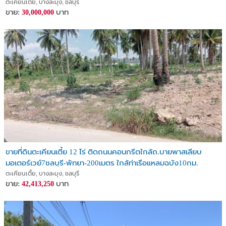
ตะเคียนเตี้ย, บางละมุง, ชลบุรี
ขาย:
บาท
30,000,000
ขายที่ดินตะเคียนเตี้ย 12 ไร่ ติดถนนคอนกรีตใกล้ถ.บายพาสเลียบ
มอเตอร์เวย์7ชลบุรี-พัทยา-200เมตร ใกล้ท่าเรือแหลมฉบัง10กม.
อ.บางละมุง ชลบุรี
ตะเคียนเตี้ย, บางละมุง, ชลบุรี
ขาย:
บาท
42,413,250