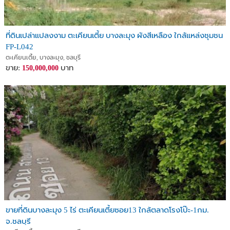
ที่ดินเปล่าแปลงงาม ตะเคียนเตี้ย บางละมุง ผังสีเหลือง ใกล้แหล่งชุมชน
FP-L042
ตะเคียนเตี้ย, บางละมุง, ชลบุรี
ขาย:
บาท
150,000,000
ขายที่ดินบางละมุง 5 ไร่ ตะเคียนเตี้ยซอย13 ใกล้ตลาดโรงโป๊ะ-1กม.
จ.ชลบุรี