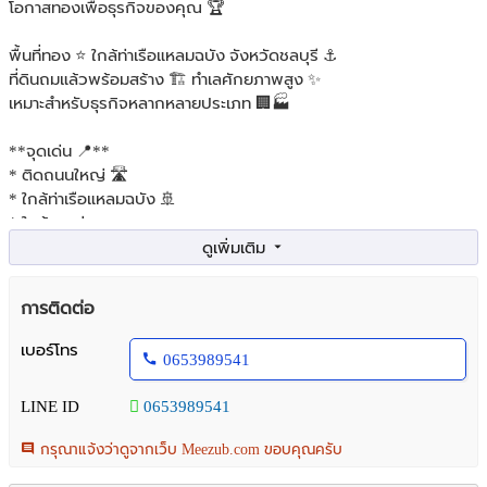
โอกาสทองเพื่อธุรกิจของคุณ 🏆
พื้นที่ทอง ⭐️ ใกล้ท่าเรือแหลมฉบัง จังหวัดชลบุรี ⚓️
ที่ดินถมแล้วพร้อมสร้าง 🏗️ ทำเลศักยภาพสูง ✨
เหมาะสำหรับธุรกิจหลากหลายประเภท 🏢🏭
**จุดเด่น 📍**
* ติดถนนใหญ่ 🛣️
* ใกล้ท่าเรือแหลมฉบัง 🚢
* ใกล้ทางด่วน 🚗
* สาธารณูปโภคครบครัน 💡💧
* พื้นที่กว้างขวาง เหมาะสำหรับสร้างโกดัง โรงงาน หรือสำนักงาน 🏗️
การติดต่อ
AREA : 14 – 1 – 52 rai
Location : ต.ตะเคียนเตี้ย อ.บางละมุง จ.ชลบุรี
เบอร์โทร
0653989541
Price : 2,500,000 บาท/ไร่ (ฟรีโอน)
ผังเมือง : สีเหลือง (ชบ.-10)
LINE ID
0653989541
ข้อมูลการติดต่อสอบถามรายละเอียดเพิ่มเติมได้ที่
กรุณาแจ้งว่าดูจากเว็บ Meezub.com ขอบคุณครับ
📞. 082-167-9789 / 065-398-9541
Line: ค้นหาเบอร์ 065-3989541