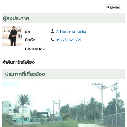
แจ้งลบ
ผู้ลงประกาศ
ชื่อ
A House sriracha
มือถือ
092-288-9359
ใช้งานล่าสุด:
--
คำค้นหาใกล้เคียง
ประกาศที่เกี่ยวข้อง