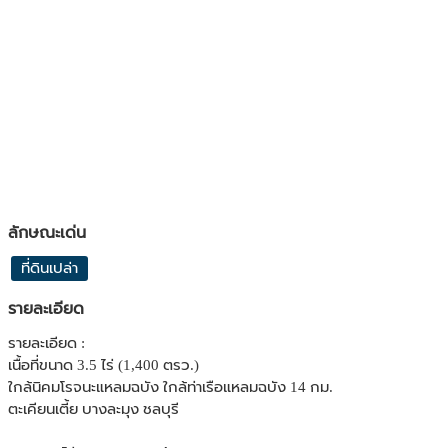
ลักษณะเด่น
ที่ดินเปล่า
รายละเอียด
รายละเอียด :
เนื้อที่ขนาด 3.5 ไร่ (1,400 ตรว.)
ใกล้นิคมโรจนะแหลมฉบัง ใกล้ท่าเรือแหลมฉบัง 14 กม.
ตะเคียนเตี้ย บางละมุง ชลบุรี