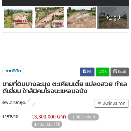
+2 รูป
ขายที่ดิน
FB
LINE
Email
ขายที่ดินบางละมุง ตะเคียนเตี้ย แปลงสวย ทำเล
ดีเยี่ยม ใกล้นิคมโรจนะแหลมฉบัง
อัพเดทล่าสุด:
บันทึกประกาศ
ราคาขาย
13,300,000 บาท
11,083 / ตร.ว.
4,433,333 / ไร่