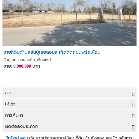
ขายที่ดินตำบลสันปู่เลยดอยสะเก็ตติดถนนพร้อมโอน
สันปูเลย, ดอยสะเก็ด, เชียงใหม่
ขาย:
บาท
8,900,000
ขาย
ขายที่ดิน
ให้เช่า
ขายบ้าน
ให้เช่าที่ดิน
การค้นหา
ขายคอนโด
ให้เช่าบ้าน
ขายที่ดิน
ติดต่อลงประกาศ
ขายทาวน์เฮาส์
ให้เช่าคอนโด
ประกาศขายที่ดิน
ลงประกาศขายฟรี
มีทรัพย์.คอม
เว็บฝากประกาศขาย/ใช้เช่า ที่ดิน บ้านมือสอง คอนโด อสังหาฯ