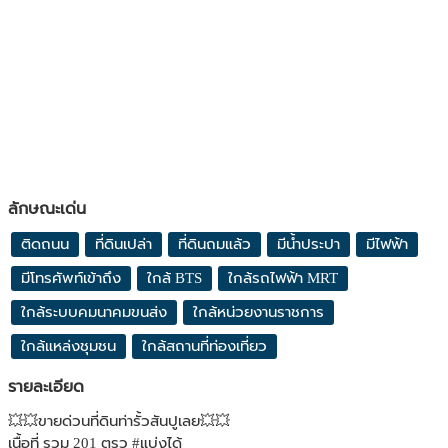
ลักษณะเด่น
ติดถนน
ที่ดินเปล่า
ที่ดินถมแล้ว
มีน้ำประปา
มีไฟฟ้า
มีโทรศัพท์เข้าถึง
ใกล้ BTS
ใกล้รถไฟฟ้า MRT
ใกล้ระบบคมนาคมขนส่ง
ใกล้หน่วยงานราชการ
ใกล้แหล่งชุมชน
ใกล้สถานที่ท่องเที่ยว
รายละเอียด
💥💥ขายด่วนที่ดินท่ารั้วสันปูเลย💥💥
เนื้อที่ รวม 201 ตรว #แบ่งได้