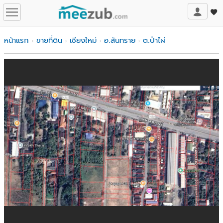
หน้าแรก
ขายที่ดิน
เชียงใหม่
อ.สันทราย
ต.ป่าไผ่