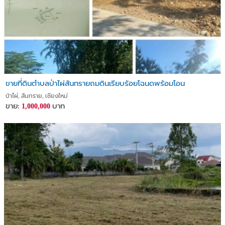
ขายที่ดินตำบลป่าไผ่สันทรายถมดินเรียบร้อยโฉนดพร้อมโอน
ป่าไผ่, สันทราย, เชียงใหม่
ขาย:
บาท
1,000,000