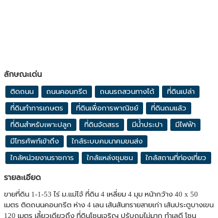
ลักษณะเด่น
ติดถนน
ถนนคอนกรีต
ถนนรถสวนทางได้
ที่ดินเปล่า
ที่ดินทำการเกษตร
ที่ดินเพื่อการพาณิชย์
ที่ดินถมแล้ว
ที่ดินสำหรับเพาะปลูก
ที่ดินจัดสรร
มีน้ำประปา
มีไฟฟ้า
มีโทรศัพท์เข้าถึง
ใกล้ระบบคมนาคมขนส่ง
ใกล้หน่วยงานราชการ
ใกล้แหล่งชุมชน
ใกล้สถานที่ท่องเที่ยว
รายละเอียด
ขายที่ดิน 1-1-53 ไร่ ม.แม่โจ้ ที่ดิน 4 เหลี่ยม 4 มุม หน้ากว้าง 40 x 50
เมตร ติดถนนคอนกรีต ห่าง 4 เลน เส้นสันทรายสายเก่า เส้นประตูบางเขน
120 เมตร เลี้ยวเดียวถึง ที่ดินโซนเจริญ ปรับถมไม่มาก ทำเลดี โซน