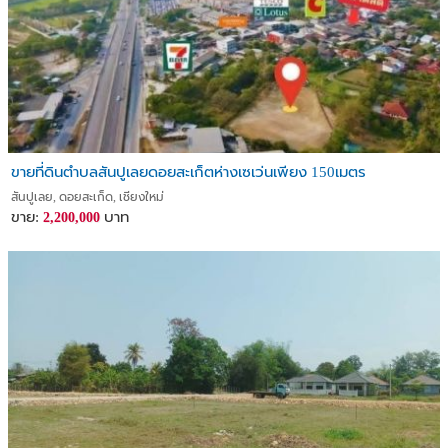
ขายที่ดินตำบลสันปูเลยดอยสะเก็ตห่างเซเว่นเพียง 150เมตร
สันปูเลย, ดอยสะเก็ด, เชียงใหม่
ขาย:
บาท
2,200,000