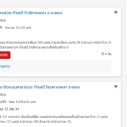
แปลงสวย ทำเลดี ใกล้หาดพลา จ.ระยอง
ะยอง
ท
ตรว.ละ 25,510 บาท
ระยอง ห่างจากชายหาดเพียง 500 เมตร รายละเอียด ขนาด 98 ตารางวา หน้ากว้าง 22
ดินทางสะดวก ทำเลดี ใกล้ทะเล เหมาะสำหรับสร้าง บ้
6 วัน
ิดต่อ
operty
วย ติดถนนสาธารณะ ทำเลดี โซนหาดพลา ระยอง
ะยอง
บาท
ไร่ละ 8,039,624 บาท
 งาน 31 ตร.วา
4 ไร่ 331 ตารางวา ผังเมืองสีส้ม ถนนสาธารณะพร้อมเลนปั่นจักรยานกว้าง 12 เมตร
าณ 125 เมตร ราคารวม 280 ล้านบาท ตารางวาละ 20,