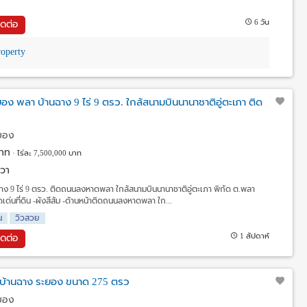
6 วัน
ิดต่อ
operty
อง พลา บ้านฉาง 9 ไร่ 9 ตรว. ใกล้สนามบินนานาชาติอู่ตะเภา ติด
ะยอง
าท
ไร่ละ 7,500,000 บาท
.วา
ฉาง 9 ไร่ 9 ตรว. ติดถนนลงหาดพลา ใกล้สนามบินนานาชาติอู่ตะเภา พิกัด ต.พลา
เด่นที่ดิน -ผังสีส้ม -ด้านหน้าติดถนนลงหาดพลา ใก...
น
วิวสวย
1 สัปดาห์
ิดต่อ
ล บ้านฉาง ระยอง ขนาด 275 ตรว
ะยอง