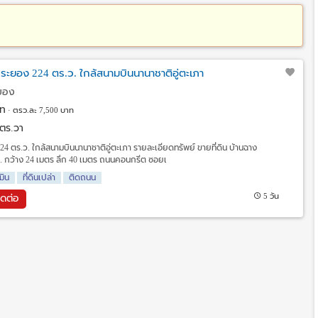
ง ระยอง 224 ตร.ว. ใกล้สนามบินนานาชาติอู่ตะเภา
ะยอง
ท
ตรว.ละ 7,500 บาท
 ตร.วา
224 ตร.ว. ใกล้สนามบินนานาชาติอู่ตะเภา รายละเอียดทรัพย์ ขายที่ดิน บ้านฉาง
ร.ว. กว้าง 24 เมตร ลึก 40 เมตร ถนนคอนกรีต ซอยเ
มิน
ที่ดินเปล่า
ติดถนน
5 วัน
ิดต่อ