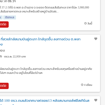
 งาน 50 ตร.วา
ี 37-2-50ไร่ ต.พลา อ.บ้านฉาง จ.ระยอง ติดถนนเส้นริมทะเล ราคาไร่ละ 3,900,000
นริมชายหาดทะเล เหมาะสำหรับสร้างหมู่บ้านจัดสร...
น
ติดทะเล
วันนี้
ิดต่อ
 ที่สวยใกล้สนามบินอู่ตะเภา ใกล้จุดขึ้น ลงทางด่วน ต.พลา
อง
ะยอง
ท
ตรว.ละ 22,959 บาท
ใกล้สนามบินอู่ตะเภา ใกล้จุดขึ้น-ลงทางด่วน เหมาะสำหรับลงทุนหรือสร้างบ้านอยู่อาศัย
โล่งๆ ถนนกว้าง อยู่ในโซนที่มีแต่บ้านห
4 เดือน
ิดต่อ
นได้ 100 ตรว.ถมแล้วเทศบาล6ซอย13 หลังสนามกอล์ฟอีสเทิร์นส