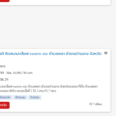
ำเลดี ติดสนามกล็อฟ eastern star ตำบลพลา อำเภอบ้านฉาง จังหวัด
ะยอง
าท
ไร่ละ 10,086,746 บาท
7 ตร.วา
ิดสนามกล็อฟ eastern star ตำบลพลา อำเภอบ้านฉาง จังหวัดระยอง ที่ตั้ง ตำบลพลา
ะยอง พิกัด ขนาดเนื้อที่ 1 ไร่ 3 งาน 95.7 ตรว
ี่ดินเปล่า
ติดถนน
วิวสวย
7 เดือน
ิดต่อ