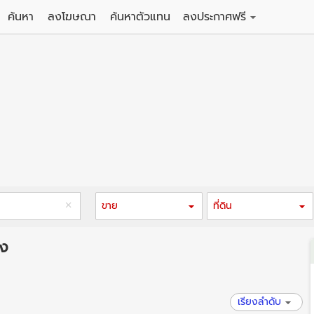
ค้นหา
ลงโฆษณา
ค้นหาตัวแทน
ลงประกาศฟรี
ดิน
ลงประกาศขายฟรี
าน
ลงประกาศให้เช่าฟรี
คอนโด
าวน์เฮาส์
 / โรงแรม
พาร์ทเม้นท์ / โรงแรม
์ / สำนักงาน
อาคารพาณิชย์ / สำนักงาน
ดัง
รงงาน / โกดัง
ขาย
ที่ดิน
อง
เรียงลำดับ