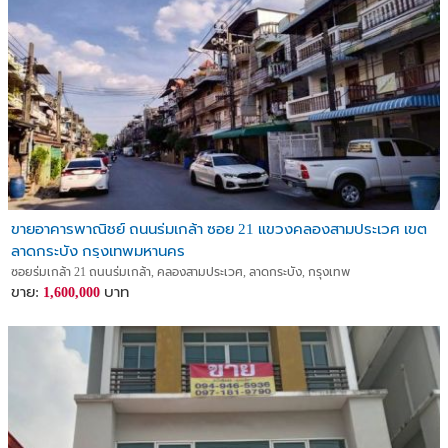
ลงทุนแล้วสร้างรายได้ทันทีจากค่าเช่าป้าย และมูลค่าอสังหาฯ ยังมีโอกาส
เติบโตต่อได้ในอนาคต
สนใจสอบถามเพิ่มเติมหรือนัดดูจริงได้เลย กู้ได้ 90-100% บริการยื่นสิน
เชื่อฟรี
The Exclusive Property Development รับฝากขายอสังหาริมทรัพย์ทุก
ประเภท
** ไม่มีค่าใช้จ่าย จนกว่าจะขายได้**
เบอร์โทร. 064-979-5966
Line Id : @thexproperty
ขายอาคารพาณิชย์ ถนนร่มเกล้า ซอย 21 แขวงคลองสามประเวศ เขต
ลาดกระบัง กรุงเทพมหานคร
ซอยร่มเกล้า 21 ถนนร่มเกล้า, คลองสามประเวศ, ลาดกระบัง, กรุงเทพ
ขาย:
บาท
1,600,000