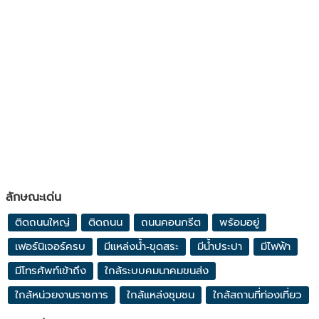
ลักษณะเด่น
ติดถนนใหญ่
ติดถนน
ถนนคอนกรีต
พร้อมอยู่
เฟอร์นิเจอร์ครบ
มีแหล่งน้ำ-ขุดสระ
มีน้ำประปา
มีไฟฟ้า
มีโทรศัพท์เข้าถึง
ใกล้ระบบคมนาคมขนส่ง
ใกล้หน่วยงานราชการ
ใกล้แหล่งชุมชน
ใกล้สถานที่ท่องเที่ยว