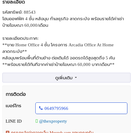
รายละเอียด
รหัสทรัพย์: 88543
โฮมออฟฟิศ 4 ชั้น หลังมุม ทำเลธุรกิจ ลาดกระบัง พร้อมรายได้ค่าเช่า
ป้ายโฆษณา 60,000/เดือน
รายละเอียดประกาศ:
**ขาย Home Office 4 ชั้น โครงการ Arcadia Office At Home
ลาดกระบัง**
หลังมุมพร้อมพื้นที่ด้านข้าง ต่อเติมได้ จอดรถได้สูงสุดถึง 5 คัน
**พร้อมรายได้ทันทีจากค่าเช่าป้ายโฆษณา 60,000 บาท/เดือน**
- ขนาดที่ดิน 57 ตารางวา
- พื้นที่ใช้สอย 238.2 ตารางเมตร
- 2 ห้องนอน | 5 ห้องน้ำ | แอร์ 7 ตัว
การติดต่อ
- โครงสร้างออกแบบเพื่อรองรับทั้งการอยู่อาศัยและทำธุรกิจ
เบอร์โทร
0649795966
**เหมาะสำหรับ**
- เปิดสำนักงาน
LINE ID
@thexproperty
- คลังสินค้า
- ปล่อยเช่า
กรุณาแจ้งว่าดูจากเว็บ Meezub.com ขอบคุณครับ