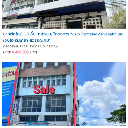
ขายตึกใหม่ 3.5 ชั้น (หลังมุม) โครงการ Vizio Romklao-Suvanabhumi
(วิซิโอ ร่มเกล้า-สุวรรณภูมิ)
คลองสามประเวศ, ลาดกระบัง, กรุงเทพ
ขาย:
บาท
6,490,000