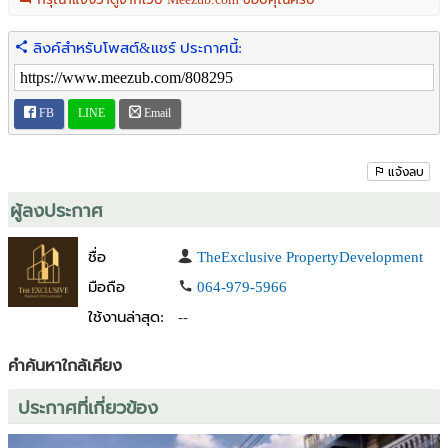
- ลงทุนอสังหาริมทรัพย์
ลิงค์สำหรับโพสต์&แชร์ ประกาศนี้:
ตำแหน่งที่ตั้ง>>>
https://maps.app.goo.gl/ebN1CT2F4G9D9vhQA
ราคาเพียง 15,000,000 บาท (ราคาต่อรองได้)
FB
LINE
Email
จุดเด่นทำเล:
- ใกล้ถนนร่มเกล้า – เชื่อมต่อพัฒนาชนบท 3 / มอเตอร์เวย์ / ทางด่วน
- เพียง 4 กม. จากสนามบินสุวรรณภูมิ
แจ้งลบ
- ใกล้ Airport Rail Link
- ใกล้สถาบันการศึกษาและโรงพยาบาลชื่อดัง เช่น
ผู้ลงประกาศ
- สจล. (ลาดกระบัง)
- รพ.นวมินทร์ 9
ชื่อ
TheExclusive PropertyDevelopment
- รร.เทพศิรินทร์ร่มเกล้า / เตรียมอุดมพัฒนาการสุวรรณภูมิ
มือถือ
064-979-5966
- รายล้อมด้วยห้างและแหล่งช้อปปิ้ง:
ใช้งานล่าสุด:
--
- เดอะพาซิโอ ลาดกระบัง
- โรบินสัน ลาดกระบัง
- สยามพรีเมียมเอาท์เล็ต / เซ็นทรัลวิลเลจ
คำค้นหาใกล้เคียง
ประกาศที่เกี่ยวข้อง
**เหมาะอย่างยิ่งสำหรับผู้ที่กำลังมองหาทำเลเปิดธุรกิจในย่านสนามบิน
สุวรรณภูมิ**