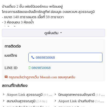
บ้านเดี่ยว 2 ชั้น เฟอร์นิเจอร์ครบ พร้อมอยู่
โครงการลลิลเดอะยังเอ็กซ์คลูทีฟ อ่อนนุช-วงแหวนฯ-สุวรรณภูมิ
- ขนาด 140 ตารางเมตร เนื้อที่ 59 ตารางวา
- 3 ห้องนอน 3 ห้องน้ำ
- 1 ห้องรับแขก
- 1 ห้องทานข้าว
- 1 ห้องครัวไทย
- 1 ห้องโถง ปรับเปลี่ยนเป็นห้องทำงานหรือห้องนอนได้
การติดต่อ
- จอดรถยนต์ 2 คัน ภายในบ้าน
- สวนรอบบ้าน
เบอร์โทร
0869850068
- บรรยากาศร่มรื่น น่าอยู่ เป็นส่วนตัว
- ได้ตรวจฮวงจุ้ยบ้านอยู่แล้วดีมีความสุขร่ำรวย
LINE ID
0869850068
สิ่งอำนวยความสะดวกส่วนกลาง
กรุณาแจ้งว่าดูจากเว็บ Meezub.com ขอบคุณครับ
> สระว่ายน้ำ,ฟิตเนส
> คลับเฮ้าส์, สวนสาธารณะ
สถานที่ใกล้เคียง
> รปภ.
Airport Link สุวรรณภูมิ
นิคมอุตสาหกรรมอัญธานี
(0.9 กม.)
(1.8 กม.)
ที่ตั้ง : แขวงประเวศ เขตประเวศ กทม. 10250
สนามบินสุวรรณภูมิ
Airport Link บ้านทับช้าง
(2.4 กม.)
(3.4 กม.)
พิกัด :
https://maps.app.goo.gl/v2exf6ZJnvxykPcZ7