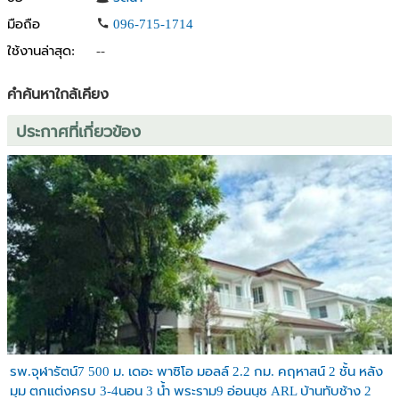
ยินดีรับเอเจนซีทำการตลาด
มือถือ
096-715-1714
สนใจติดต่อ/นัดชมบ้าน
ใช้งานล่าสุด:
--
0869850068 ( คุณดรีม )
แอดไลน์ด้วยเบอร์โทรได้เลยค่ะ
คำค้นหาใกล้เคียง
ประกาศที่เกี่ยวข้อง
รพ.จุฬารัตน์7 500 ม. เดอะ พาซิโอ มอลล์ 2.2 กม. คฤหาสน์ 2 ชั้น หลัง
มุม ตกแต่งครบ 3-4นอน 3 น้ำ พระราม9 อ่อนนุช ARL บ้านทับช้าง 2