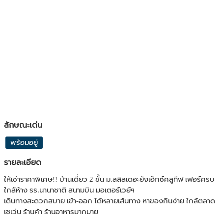
ลักษณะเด่น
พร้อมอยู่
รายละเอียด
ให้เช่าราคาพิเศษ!! บ้านเดี่ยว 2 ชั้น ม.ลลิลเดอะยังเอ็กซ์คลูทีฟ เฟอร์ครบ
ใกล้ห้าง รร.นานาชาติ สนามบิน มอเตอร์เวย์ฯ
เดินทางสะดวกสบาย เข้า-ออก ได้หลายเส้นทาง หาของกินง่าย ใกล้ตลาด
เซเว่น ร้านค้า ร้านอาหารมากมาย