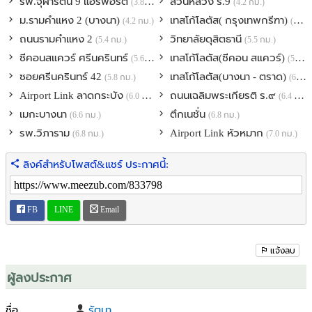
รพ.จุฬารัตน์ 9 แอร์พอร์ต
สวนหลวง ร.9
(3.8 กม.)
(4.2 กม.)
ม.รามคำแหง 2 (บางนา)
เทสโก้โลตัส( กรุงเทพกรีฑา)
(4.2 กม.)
(4.7 กม.)
สถานที่สำคัญใกล้เคียง
ถนนรามคำแหง 2
วิทยาลัยดุสิตธานี
(5.4 กม.)
(5.5 กม.)
• เซเว่น, โลตัส โกเฟรช, Top Daily
ซีคอนสแควร์ ศรีนครินทร์
เทสโก้โลตัส(ซีคอน สแควร์)
• Mega Bangna, เซ็นทรัลบางนา
(5.6 กม.)
(5.6 กม.)
• โรบินสันไลฟ์สไตล์ สุวรรณภูมิ
ซอยศรีนครินทร์ 42
เทสโก้โลตัส(บางนา - ตราด)
(5.8 กม.)
(6.0 กม.)
• เดอะพาซิโอมอลล์ ลาดกระบัง
Airport Link ลาดกระบัง
ถนนเฉลิมพระเกียรติ ร.๙
(6.0 กม.)
(6.4 กม.)
• ซีคอนสแควร์, พาราไดซ์ พาร์ค
เมกะบางนา
ตึกเนชั่น
(6.6 กม.)
(6.8 กม.)
• แม็คโคร ฟู้ดเซอร์วิส ลาดกระบัง
รพ.วิภาราม
Airport Link หัวหมาก
(6.8 กม.)
(7.0 กม.)
• โฮมโปร ลาดกระบัง, ลิตเติ้ลวอล์ค ลาดกระบัง
• สนามบินสุวรรณภูมิ
ลิงค์สำหรับโพสต์&แชร์ ประกาศนี้:
• รร.เตรียมอุดมศึกษาพัฒนาการ
• รร.นานาชาติชาร์เตอร์
• รร.นานาชาติแพนเอเชีย
FB
LINE
Email
• มหาวิทยาลัยอัสสัมชัญ สุวรรณภูมิ
• รถไฟฟ้าแอร์พอร์ต เรล ลิงก์ สถานีบ้านทับช้าง
• ร้านอาหารมากมาย
แจ้งลบ
• โรงพยาบาลสินแพทย์, โรงพยาบาลวิภาราม
ผู้ลงประกาศ
ให้เช่าเพียง 65,000 บาทต่อเดือน ขั้นต่ำ 1 ปี
(รวมค่าส่วนกลาง, ค่าดูแลสวน และค่าอินเตอร์เน็ต)
ชื่อ
รัตนา