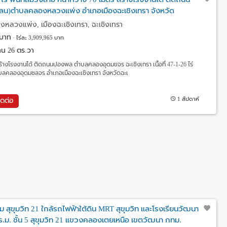
ลน)ตำบลคลองหลวงแพ่ง อำเภอเมืองฉะเชิงเทรา จังหวัด
ลวงแพ่ง, เมืองฉะเชิงเทรา, ฉะเชิงเทรา
บาท
ไร่ละ 3,909,965 บาท
 งาน 26 ตร.วา
าย สร้างโรงงานได้ ติดถนนปองพล ตำบลคลองอุดมขจร ฉะเชิงเทรา เนื้อที่ 47-1-26 ไร่
ลองอุดมชลจร อำเภอเมืองฉะเชิงเทรา จังหวัดฉะเ
1 สัปดาห์
ิดต่อ
 สุขุมวิท 21 ใกล้รถไฟฟ้าใต้ดิน MRT สุขุมวิท และโรงเรียนวัฒนา
ร.ม. ชั้น 5 สุขุมวิท 21 แขวงคลองเตยเหนือ เขตวัฒนา กทม.