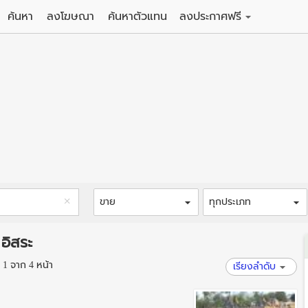
ค้นหา
ลงโฆษณา
ค้นหาตัวแทน
ลงประกาศฟรี
ดิน
ลงประกาศขายฟรี
าน
ลงประกาศให้เช่าฟรี
คอนโด
าวน์เฮาส์
 / โรงแรม
พาร์ทเม้นท์ / โรงแรม
์ / สำนักงาน
อาคารพาณิชย์ / สำนักงาน
ดัง
รงงาน / โกดัง
ขาย
ทุกประเภท
อิสระ
1 จาก 4 หน้า
เรียงลำดับ