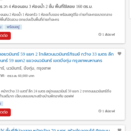
 ตร.วา
4 ห้องนอน 3 ห้องน้ำ 2 ชั้น พื้นที่ใช้สอย 160 ตร.ม.
ห้องนอน 2 ห้องน้ำ 1 ห้องครัว 1 ห้องเก็บของ พร้อมสตูดิโอ ถ่ายทำละครขนาดกลาง
มีพื้นที่จัดสวน ตกแต่งเป็นพื้นที่ถ่ายทำละคร
น
พร้อมอยู่
1 สัปดาห์
ิดต่อ
 ซอยวมินทร์ 59 แยก 2 ใกล้สวนนวมินทร์ภิรมย์ กว้าง 33 เมตร ลึก
นทร์ 59 แยก2 แขวงนวมินทร์ เขตบึงกุ่ม กรุงเทพมหานคร
, นวมินทร์, บึงกุ่ม, กรุงเทพ
าท
ตรว.ละ 60,000 บาท
 หน้ากว้าง 33 เมตร ิลึก 24 เมตร อยู่ถนนนวมินร์ 59 แยก 2 จากถนนนวมินทร์ถีง
ร ทำเลดีมาก เงียบสงบเหมาะสร้างบ้านพักอาศัย ออฟฟ
น
1 สัปดาห์
ิดต่อ
 ไร่ พื้นที่สีม่วงลาย หน้ากว้าง 70 เมตร สร้างโรงงานได้ ติดถนน