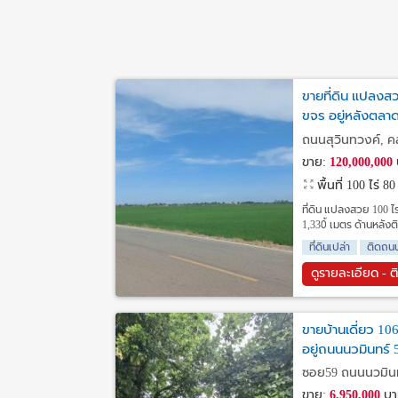
ขายที่ดิน แปลงส
ขจร อยู่หลังตลา
ฉะเชิงเทรา
ถนนสุวินทวงค์, ค
ขาย:
120,000,000
พื้นที่ 100 ไร่ 8
ที่ดิน แปลงสวย 100 
1,330้ เมตร ด้านหลัง
ที่ดินเปล่า
ติดถน
ดูรายละเอียด - ต
ขายบ้านเดี่ยว 1
อยู่ถนนนวมินทร์
ซอย59 ถนนนวมินทร์
ขาย:
6,950,000
บา