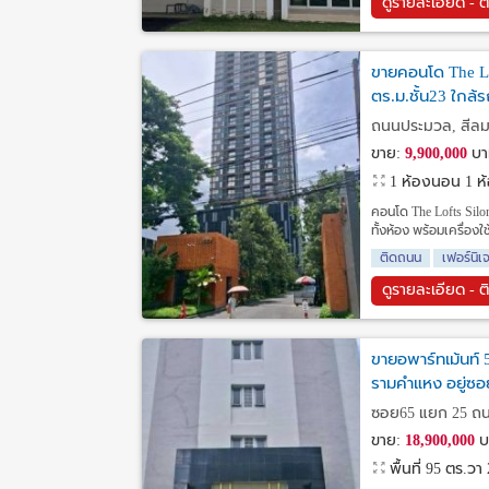
ดูรายละเอียด - ต
ขายคอนโด The Lo
ตร.ม.ชั้น23 ใกล้
กรุงเทพฯ
ถนนประมวล, สีลม,
ขาย:
9,900,000
บา
1 ห้องนอน 1 ห้อ
คอนโด The Lofts Silom
ทั้งห้อง พร้อมเครื่องใ
ติดถนน
เฟอร์นิเ
ดูรายละเอียด - ต
ขายอพาร์ทเม้นท์ 5
รามคำแหง อยู่ซ
กรุงเทพมหานคร
ซอย65 แยก 25 ถน
ขาย:
18,900,000
บ
พื้นที่ 95 ตร.วา