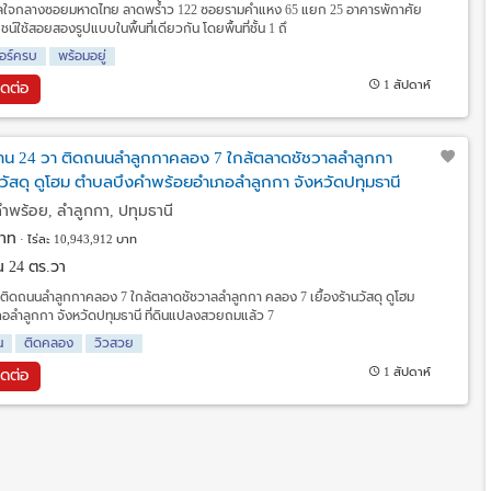
 ทำเลใจกลางซอยมหาดไทย ลาดพร้ำว 122 ซอยรามคำแหง 65 แยก 25 อาคารพักาศัย
ช้สอยสองรูปแบบในพื้นที่เดียวกัน โดยพื้นที่ชั้น 1 ถึ
จอร์ครบ
พร้อมอยู่
1 สัปดาห์
ิดต่อ
 1 งาน 24 วา ติดถนนลำลูกกาคลอง 7 ใกล้ตลาดชัชวาลลำลูกกา
นวัสดุ ดูโฮม ตำบลบึงคำพร้อยอำเภอลำลูกกา จังหวัดปทุมธานี
ำพร้อย, ลำลูกกา, ปทุมธานี
าท
ไร่ละ 10,943,912 บาท
งาน 24 ตร.วา
 วา ติดถนนลำลูกกาคลอง 7 ใกล้ตลาดชัชวาลลำลูกกา คลอง 7 เยื้องร้านวัสดุ ดูโฮม
ลำลูกกา จังหวัดปทุมธานี ที่ดินแปลงสวยถมแล้ว 7
น
ติดคลอง
วิวสวย
1 สัปดาห์
ิดต่อ