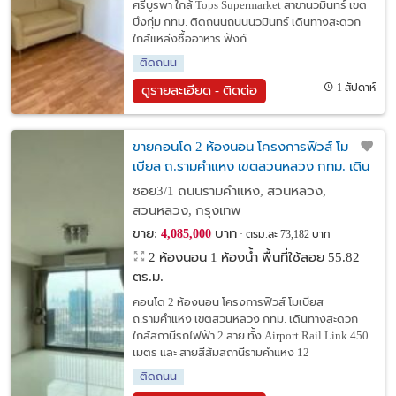
ศรีบูรพา ใกล้ Tops Supermarket สาขานวมินทร์ เขต
บึงกุ่ม กทม. ติดถนนถนนนวมินทร์ เดินทางสะดวก
ใกล้แหล่งซื้ออาหาร ฟังก์
ติดถนน
1 สัปดาห์
ดูรายละเอียด - ติดต่อ
ขายคอนโด 2 ห้องนอน โครงการฟิวส์ โม
เบียส ถ.รามคำแหง เขตสวนหลวง กทม. เดิน
ทางสะดวก ใกล้สถานีรถไฟฟ้า Airport Rail
ซอย3/1 ถนนรามคำแหง, สวนหลวง,
Link รามคำแหง
สวนหลวง, กรุงเทพ
ขาย:
บาท
4,085,000
ตรม.ละ 73,182 บาท
2 ห้องนอน 1 ห้องน้ำ พื้นที่ใช้สอย 55.82
ตร.ม.
คอนโด 2 ห้องนอน โครงการฟิวส์ โมเบียส
ถ.รามคำแหง เขตสวนหลวง กทม. เดินทางสะดวก
ใกล้สถานีรถไฟฟ้า 2 สาย ทั้ง Airport Rail Link 450
เมตร และ สายสีส้มสถานีรามคำแหง 12
ติดถนน