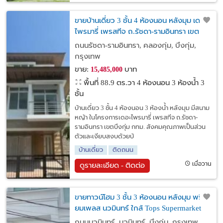
ขายบ้านเดี่ยว 3 ชั้น 4 ห้องนอน หลังมุม เดอะ
ไพรมารี่ เพรสทีจ ถ.รัชดา-รามอินทรา เขต
บึงกุ่ม กทม. ใกล้ Max Value Supermarket
ถนนรัชดา-รามอินทรา, คลองกุ่ม, บึงกุ่ม,
สาขานวมินทร์
กรุงเทพ
ขาย:
บาท
15,485,000
พื้นที่ 88.9 ตร.วา
4 ห้องนอน 3 ห้องน้ำ 3
ชั้น
บ้านเดี่ยว 3 ชั้น 4 ห้องนอน 3 ห้องน้ำ หลังมุม มีสนาม
หญ้า ในโครงการเดอะไพรมารี่ เพรสทีจ ถ.รัชดา-
รามอินทรา เขตบึงกุ่ม กทม. สังคมคุณภาพเป็นส่วน
ตัวและเงียบสงบด้วยบ้
บ้านเดี่ยว
ติดถนน
เมื่อวาน
ดูรายละเอียด - ติดต่อ
ขายทาวน์โฮม 3 ชั้น 3 ห้องนอน หลังมุม พรีเมี่
ยมเพลส นวมินทร์ ใกล้ Tops Supermarket
นวมินทร์ เขตบึงกุ่ม กทม.
ถนนนวมินทร์, นวมินทร์, บึงกุ่ม, กรุงเทพ