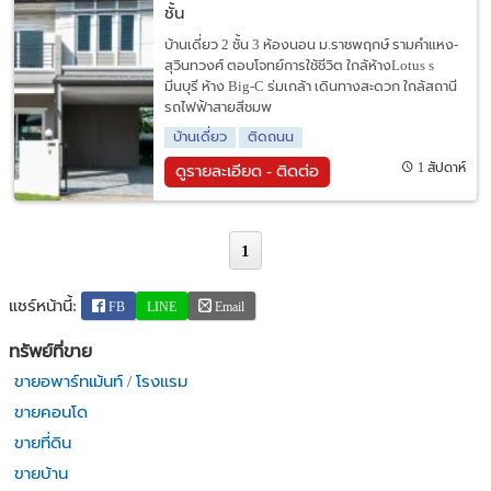
ชั้น
บ้านเดี่ยว 2 ชั้น 3 ห้องนอน ม.ราชพฤกษ์ รามคำแหง-
สุวินทวงศ์ ตอบโจทย์การใช้ชีวิต ใกล้ห้างLotus s
มีนบุรี ห้าง Big-C ร่มเกล้า เดินทางสะดวก ใกล้สถานี
รถไฟฟ้าสายสีชมพ
บ้านเดี่ยว
ติดถนน
1 สัปดาห์
ดูรายละเอียด - ติดต่อ
1
แชร์หน้านี้:
FB
LINE
Email
ทรัพย์ที่ขาย
ขายอพาร์ทเม้นท์ / โรงแรม
ขายคอนโด
ขายที่ดิน
ขายบ้าน