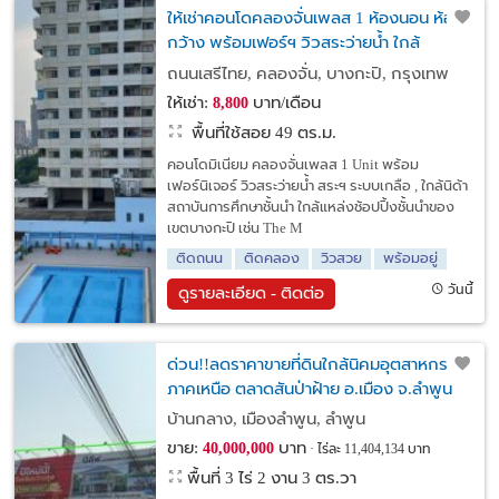
ให้เช่าคอนโดคลองจั่นเพลส 1 ห้องนอน ห้อง
กว้าง พร้อมเฟอร์ฯ วิวสระว่ายน้ำ ใกล้
รถไฟฟ้า 2 สาย ,NIDA,The Mall,Lotus
ถนนเสรีไทย, คลองจั่น, บางกะปิ, กรุงเทพ
บางกะปิ กทม.
ให้เช่า:
บาท/เดือน
8,800
พื้นที่ใช้สอย 49 ตร.ม.
คอนโดมิเนียม คลองจั่นเพลส 1 Unit พร้อม
เฟอร์นิเจอร์ วิวสระว่ายน้ำ สระฯ ระบบเกลือ , ใกล้นิด้า
สถาบันการศึกษาชั้นนำ ใกล้แหล่งช้อปปิ้งชั้นนำของ
เขตบางกะปิ เช่น The M
ติดถนน
ติดคลอง
วิวสวย
พร้อมอยู่
วันนี้
ดูรายละเอียด - ติดต่อ
ด่วน!!ลดราคาขายที่ดินใกล้นิคมอุตสาหกรรม
ภาคเหนือ ตลาดสันป่าฝ้าย อ.เมือง จ.ลำพูน
บ้านกลาง, เมืองลำพูน, ลำพูน
ขาย:
บาท
40,000,000
ไร่ละ 11,404,134 บาท
พื้นที่ 3 ไร่ 2 งาน 3 ตร.วา