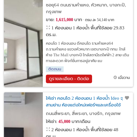
กทม. ใกล้สถานีรถไฟฟ้า 2 สาย
ซอยุ64 ถนนรามคำแหง, หัวหมาก, บางกะปิ,
กรุงเทพ
ขาย:
บาท
1,615,000
ตรม.ละ 54,140 บาท
1 ห้องนอน 1 ห้องน้ำ พื้นที่ใช้สอย 29.83
ตร.ม.
คอนโด 1 ห้องนอน ดีคอนโด รามคำแหง64
ถ.รามคำแหง แขวงหัวหมาก เขตบางกะปิ กทม. ใกล้
ห้าง The Mall บางกะปิ ใกล้สถานีรถไฟฟ้า 2 สาย เดิน
ทางสะดวก ฟังก์ชั่นการอยู่อาศัย แบ
ติดถนน
เมื่อวาน
ดูรายละเอียด - ติดต่อ
ให้เช่า คอนโด 2 ห้องนอน 1 ห้องน้ำ Ideo จุฬา-
สามย่าน ห้องแต่งใหม่เฟอร์ฯและเครื่องใช้
ไฟฟ้าครบ พร้อมอยู่ ใกล้ MRT สามย่าน แหล่ง
ถนนสี่พระยา, สี่พระยา, บางรัก, กรุงเทพ
ทำงานย่านเขตบางรัก กทม.
ให้เช่า:
บาท/เดือน
45,000
2 ห้องนอน 1 ห้องน้ำ พื้นที่ใช้สอย 48
ตร.ม.