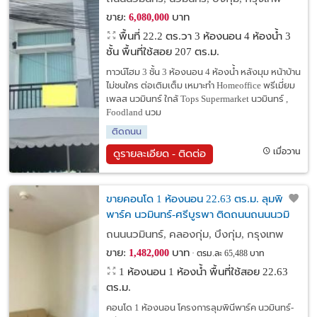
ขาย:
บาท
6,080,000
พื้นที่ 22.2 ตร.วา
3 ห้องนอน 4 ห้องน้ำ 3
ชั้น พื้นที่ใช้สอย 207 ตร.ม.
ทาวน์โฮม 3 ชั้น 3 ห้องนอน 4 ห้องน้ำ หลังมุม หน้าบ้าน
ไม่ชนใคร ต่อเติมเต็ม เหมาะทำ Homeoffice พรีเมี่ยม
เพลส นวมินทร์ ใกล้ Tops Supermarket นวมินทร์ ,
Foodland นวม
ติดถนน
เมื่อวาน
ดูรายละเอียด - ติดต่อ
ขายคอนโด 1 ห้องนอน 22.63 ตร.ม. ลุมพินี
พาร์ค นวมินทร์-ศรีบูรพา ติดถนนถนนนวมิ
นทร์ ใกล้ Tops Supermarket สาขานวมินทร์
ถนนนวมินทร์, คลองกุ่ม, บึงกุ่ม, กรุงเทพ
เขตบึงกุ่ม กทม. ใกล้แหล่งซื้ออาหาร
ขาย:
บาท
1,482,000
ตรม.ละ 65,488 บาท
1 ห้องนอน 1 ห้องน้ำ พื้นที่ใช้สอย 22.63
ตร.ม.
คอนโด 1 ห้องนอน โครงการลุมพินีพาร์ค นวมินทร์-