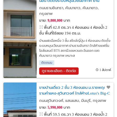
นอน ติดตั้งระบบหมุนเวียนอากาศ ย่าน
รามอินทรา ใกล้ห้างแฟชั่นฯ BTS สถานี
ถนนรามอินทรา, คันนายาว, คันนายาว,
วงแหวนตะวันออก เขตคันนายาว กรุงเทพ
กรุงเทพ
ขาย:
บาท
9,800,000
พื้นที่ 42.8 ตร.วา
4 ห้องนอน 4 ห้องน้ำ 2
ชั้น พื้นที่ใช้สอย 194 ตร.ม.
บ้านแฝดมือหนึ่ง 3 ชั้น สไตล์ญี่ปุ่น 4 ห้องนอน ติดตั้ง
ระบบหมุนเวียนอากาศ ย่านรามอินทรา ใกล้ห้างแฟชั่น
ไอส์แลนด์ BTS สถานีวงแหวนตะวันออก เขต
คันนายาว กรุงเทพ เหมาะส
ติดถนน
1 สัปดาห์
ดูรายละเอียด - ติดต่อ
ขายบ้านเดี่ยว 2 ชั้น 3 ห้องนอน ม.ราชพฤกษ์
รามคำแหง-สุวินทวงศ์ ใกล้ห้างLotus's Big-C
และสถานีรถไฟฟ้าสายสีชมพู สถานีมีนบุรี
ถนนสุวินทวงศ์, แสนแสบ, มีนบุรี, กรุงเทพ
ขาย:
บาท
5,990,000
พื้นที่ 59.5 ตร.วา
3 ห้องนอน 3 ห้องน้ำ 2