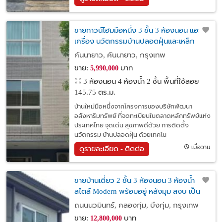
ขายทาวน์โฮมมือหนึ่ง 3 ชั้น 3 ห้องนอน แอร์ 5
เครื่อง นวัตกรรมบ้านปลอดฝุ่นและเหล็ก
ป้องกันแผ่นดินไหว ย่านรามอินทรา ใกล้ห้าง
คันนายาว, คันนายาว, กรุงเทพ
แฟชั่นไอส์แลนด์ กรุงเทพ
ขาย:
บาท
5,990,000
3 ห้องนอน 4 ห้องน้ำ 2 ชั้น พื้นที่ใช้สอย
145.75 ตร.ม.
บ้านใหม่มือหนึ่งจากโครงการของบริษัทพัฒนา
อสังหาริมทรัพย์ ที่จดทะเบียนในตลาดหลักทรัพย์แห่ง
ประเทศไทย จุดเด่น สุขภาพดีด้วย การติดตั้ง
นวัตกรรม บ้านปลอดฝุ่น ด้วยเทคโน
เมื่อวาน
ดูรายละเอียด - ติดต่อ
ขายบ้านเดี่ยว 2 ชั้น 3 ห้องนอน 3 ห้องน้ำ
สไตล์ Modern พร้อมอยู่ หลังมุม สงบ เป็น
ส่วนตัว ในหมู่บ้าน AP The City นวมินทร์ เขต
ถนนนวมินทร์, คลองกุ่ม, บึงกุ่ม, กรุงเทพ
บึงกุ่ม กรุงเทพฯ
ขาย:
บาท
12,800,000