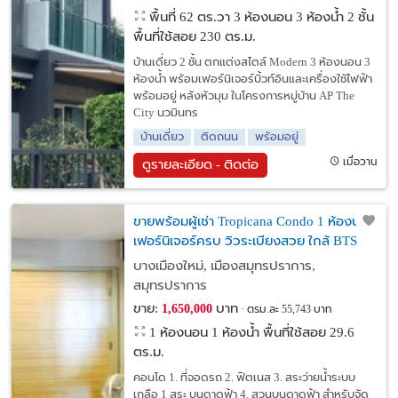
พื้นที่ 62 ตร.วา
3 ห้องนอน 3 ห้องน้ำ 2 ชั้น
พื้นที่ใช้สอย 230 ตร.ม.
บ้านเดี่ยว 2 ชั้น ตกแต่งสไตล์ Modern 3 ห้องนอน 3
ห้องน้ำ พร้อมเฟอร์นิเจอร์บิ้วท์อินและเครื่องใช้ไฟฟ้า
พร้อมอยู่ หลังหัวมุม ในโครงการหมู่บ้าน AP The
City นวมินทร
บ้านเดี่ยว
ติดถนน
พร้อมอยู่
เมื่อวาน
ดูรายละเอียด - ติดต่อ
ขายพร้อมผู้เช่า Tropicana Condo 1 ห้องนอน
เฟอร์นิเจอร์ครบ วิวระเบียงสวย ใกล้ BTS
ช้างเอราวัณ สำโรง สมุทรปราการ
บางเมืองใหม่, เมืองสมุทรปราการ,
สมุทรปราการ
ขาย:
บาท
1,650,000
ตรม.ละ 55,743 บาท
1 ห้องนอน 1 ห้องน้ำ พื้นที่ใช้สอย 29.6
ตร.ม.
คอนโด 1. ที่จอดรถ 2. ฟิตเนส 3. สระว่ายน้ำระบบ
เกลือ 1 สระ บนดาดฟ้า 4. สวนบนดาดฟ้า สำหรับจัด