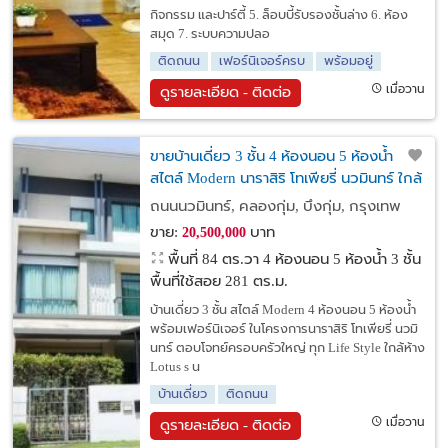
กิจกรรม และปาร์ตี้ 5. ล็อบบี้รับรองชั้นล่าง 6. ห้อง
สมุด 7. ระบบความปลอ
ติดถนน
เฟอร์นิเจอร์ครบ
พร้อมอยู่
เมื่อวาน
ดูรายละเอียด - ติดต่อ
ขายบ้านเดี่ยว 3 ชั้น 4 ห้องนอน 5 ห้องน้ำ
สไตล์ Modern นาราสิริ โทเพียรี่ นวมินทร์ ใกล้
ห้าง Lotus's นวมินทร์ เขตบึงกุ่ม กทม.
ถนนนวมินทร์, คลองกุ่ม, บึงกุ่ม, กรุงเทพ
ขาย:
บาท
20,500,000
พื้นที่ 84 ตร.วา
4 ห้องนอน 5 ห้องน้ำ 3 ชั้น
พื้นที่ใช้สอย 281 ตร.ม.
บ้านเดี่ยว 3 ชั้น สไตล์ Modern 4 ห้องนอน 5 ห้องน้ำ
พร้อมเฟอร์นิเจอร์ ในโครงการนาราสิริ โทเพียรี่ นวมิ
นทร์ ตอบโจทย์ครอบครัวใหญ่ ทุก Life Style ใกล้ห้าง
Lotus s น
บ้านเดี่ยว
ติดถนน
เมื่อวาน
ดูรายละเอียด - ติดต่อ