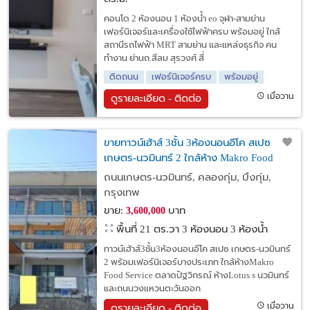
คอนโด 2 ห้องนอน 1 ห้องน้ำ eo จุฬา-สามย่าน
เฟอร์นิเจอร์และเครื่องใช้ไฟฟ้าครบ พร้อมอยู่ ใกล้
สถานีรถไฟฟ้า MRT สามย่าน และแหล่งธุรกิจ คน
ทำงาน ย่านถ.สีลม สุรวงศ์ สี่
ติดถนน
เฟอร์นิเจอร์ครบ
พร้อมอยู่
เมื่อวาน
ดูรายละเอียด - ติดต่อ
ขายทาวน์เฮ้าส์ 3ชั้น 3ห้องนอนอีโค สเปซ
เกษตร-นวมินทร์ 2 ใกล้ห้าง Makro Food
Service นวมินทร์ เขตบึงกุ่ม กทม.
ถนนเกษตร-นวมินทร์, คลองกุ่ม, บึงกุ่ม,
กรุงเทพ
ขาย:
บาท
3,600,000
พื้นที่ 21 ตร.วา
3 ห้องนอน 3 ห้องน้ำ
ทาวน์เฮ้าส์3ชั้น3ห้องนอนอีโค สเปซ เกษตร-นวมินทร์
2 พร้อมเฟอร์นิเจอร์บางประเภท ใกล้ห้างMakro
Food Service ตลาดปัฐวิกรณ์ ห้างLotus s นวมินทร์
และถนนวงแหวนตะวันออก
เมื่อวาน
ดูรายละเอียด - ติดต่อ