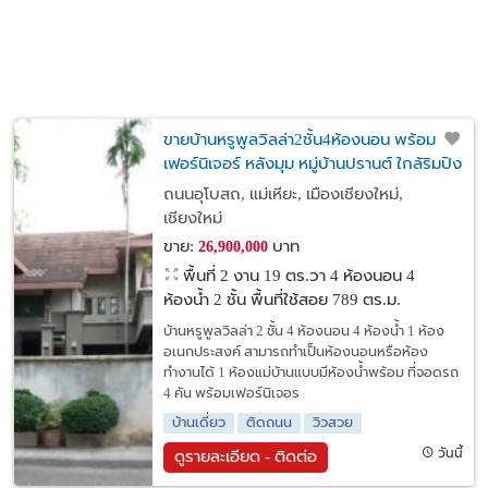
ขายบ้านหรูพูลวิลล่า2ชั้น4ห้องนอน พร้อม
เฟอร์นิเจอร์ หลังมุม หมู่บ้านปรานต์ ใกล้ริมปิง
ซุปเปอร์มาร์เก็ต ตลาดสดแม่เหียะ Big-C แม่เหี
ถนนอุโบสถ, แม่เหียะ, เมืองเชียงใหม่,
ยะ อ.เมือง จ.เชียงใหม่
เชียงใหม่
ขาย:
บาท
26,900,000
พื้นที่ 2 งาน 19 ตร.วา
4 ห้องนอน 4
ห้องน้ำ 2 ชั้น พื้นที่ใช้สอย 789 ตร.ม.
บ้านหรูพูลวิลล่า 2 ชั้น 4 ห้องนอน 4 ห้องน้ำ 1 ห้อง
อเนกประสงค์ สามารถทำเป็นห้องนอนหรือห้อง
ทำงานได้ 1 ห้องแม่บ้านแบบมีห้องน้ำพร้อม ที่จอดรถ
4 คัน พร้อมเฟอร์นิเจอร
บ้านเดี่ยว
ติดถนน
วิวสวย
วันนี้
ดูรายละเอียด - ติดต่อ