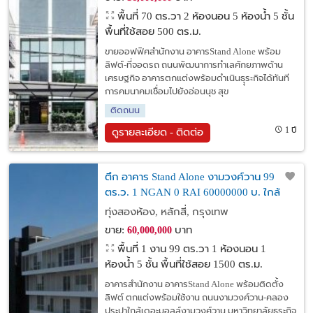
พื้นที่ 70 ตร.วา
2 ห้องนอน 5 ห้องน้ำ 5 ชั้น
พื้นที่ใช้สอย 500 ตร.ม.
ขายออฟฟิศสำนักงาน อาคารStand Alone พร้อม
ลิฟต์-ที่จอดรถ ถนนพัฒนาการทำเลศักยภาพด้าน
เศรษฐกิจ อาคารตกแต่งพร้อมดำเนินธุุระกิจได้ทันที
การคมนาคมเชื่อมไปยังอ่อนนุช สุข
ติดถนน
1 ปี
ดูรายละเอียด - ติดต่อ
ตึก อาคาร Stand Alone งามวงศ์วาน 99
ตร.ว. 1 NGAN 0 RAI 60000000 บ. ใกล้
เดอะมอลล์งามวงศ์วาน ลดจัดหนัก!!
ทุ่งสองห้อง, หลักสี่, กรุงเทพ
กรุงเทพ
ขาย:
บาท
60,000,000
พื้นที่ 1 งาน 99 ตร.วา
1 ห้องนอน 1
ห้องน้ำ 5 ชั้น พื้นที่ใช้สอย 1500 ตร.ม.
อาคารสำนักงาน อาคารStand Alone พร้อมติดตั้ง
ลิฟต์ ตกแต่งพร้อมใช้งาน ถนนงามวงศ์วาน-คลอง
ประปาใกล้เดอะมอลล์งามวงศ์วาน มหาวิทยาลัยธุระกิจ