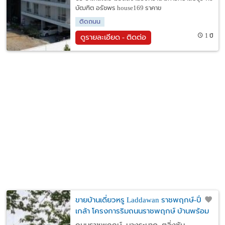
บัฒฑิต อรัชพร house169 ราคาข
ติดถนน
1 ปี
ดูรายละเอียด - ติดต่อ
ขายบ้านเดี่ยวหรู Laddawan ราชพฤกษ์-ปิ่น
เกล้า โครงการริมถนนราชพฤกษ์ บ้านพร้อม
เฟอร์นิเจอร์ พร้อมพักอาศัย ทำเลศักยภาพ