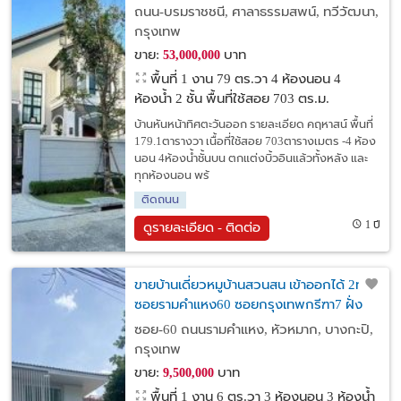
0 ไร่ 53000000 BAHT. Hot! กรุงเทพ
ถนน-บรมราชชนี, ศาลาธรรมสพน์, ทวีวัฒนา,
กรุงเทพ
ขาย:
บาท
53,000,000
พื้นที่ 1 งาน 79 ตร.วา
4 ห้องนอน 4
ห้องน้ำ 2 ชั้น พื้นที่ใช้สอย 703 ตร.ม.
บ้านหันหน้าทิศตะวันออก รายละเอียด คฤหาสน์ พื้นที่
179.1ตารางวา เนื้อที่ใช้สอย 703ตารางเมตร -4 ห้อง
นอน 4ห้องน้ำชั้นบน ตกแต่งบิ้วอินแล้วทั้งหลัง และ
ทุกห้องนอน พร้
ติดถนน
1 ปี
ดูรายละเอียด - ติดต่อ
ขายบ้านเดี่ยวหมูบ้านสวนสน เข้าออกได้ 2ทาง
ซอยรามคำแหง60 ซอยกรุงเทพกรีฑา7 ฝั่ง
รามคำแหงใกล้ห้างเดอะมอลล์บางกะปิ ตลาด
ซอย-60 ถนนรามคำแหง, หัวหมาก, บางกะปิ,
นัดสัมมากร รพ.เกษมราฏร์
กรุงเทพ
ขาย:
บาท
9,500,000
พื้นที่ 1 งาน 6 ตร.วา
3 ห้องนอน 3 ห้องน้ำ