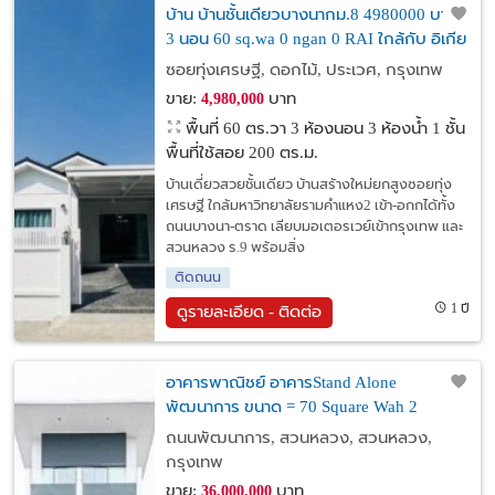
บ้าน บ้านชั้นเดียวบางนากม.8 4980000 บาท.
3 นอน 60 sq.wa 0 ngan 0 RAI ใกล้กับ อิเกีย
บางนา ราคานี้ดีสุดในย่าน บ้านเพิ่งสร้างใหม่
ซอยทุ่งเศรษฐี, ดอกไม้, ประเวศ, กรุงเทพ
พร้อมอยู่
ขาย:
บาท
4,980,000
พื้นที่ 60 ตร.วา
3 ห้องนอน 3 ห้องน้ำ 1 ชั้น
พื้นที่ใช้สอย 200 ตร.ม.
บ้านเดี่ยวสวยชั้นเดียว บ้านสร้างใหม่ยกสูงซอยทุ่ง
เศรษฐี ใกล้มหาวิทยาลัยรามคำแหง2 เข้า-อกกได้ทั้ง
ถนนบางนา-ตราด เลียบมอเตอรเวย์เข้ากรุงเทพ และ
สวนหลวง ร.9 พร้อมสิ่ง
ติดถนน
1 ปี
ดูรายละเอียด - ติดต่อ
อาคารพาณิชย์ อาคารStand Alone
พัฒนาการ ขนาด = 70 Square Wah 2
Bedroom 36000000 บาท ราคาพิเศษ!
ถนนพัฒนาการ, สวนหลวง, สวนหลวง,
กรุงเทพ
ขาย:
บาท
36,000,000