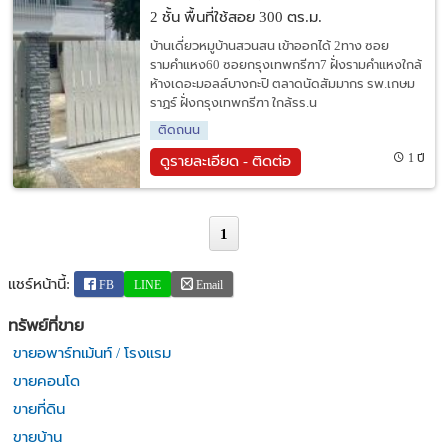
2 ชั้น พื้นที่ใช้สอย 300 ตร.ม.
บ้านเดี่ยวหมูบ้านสวนสน เข้าออกได้ 2ทาง ซอย
รามคำแหง60 ซอยกรุงเทพกรีฑา7 ฝั่งรามคำแหงใกล้
ห้างเดอะมอลล์บางกะปิ ตลาดนัดสัมมากร รพ.เกษม
ราฏร์ ฝั่งกรุงเทพกรีฑา ใกล้รร.น
ติดถนน
1 ปี
ดูรายละเอียด - ติดต่อ
1
แชร์หน้านี้:
FB
LINE
Email
ทรัพย์ที่ขาย
ขายอพาร์ทเม้นท์ / โรงแรม
ขายคอนโด
ขายที่ดิน
ขายบ้าน