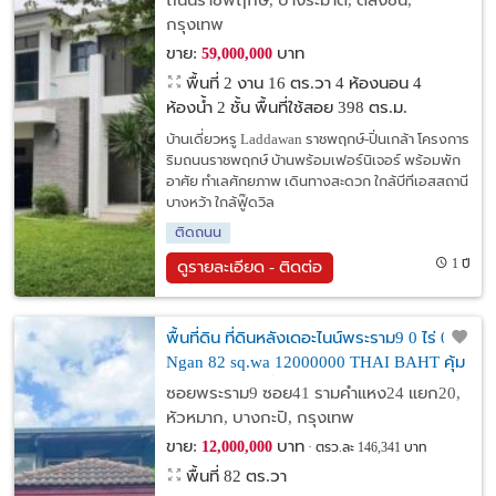
ถนนราชพฤกษ์, บางระมาด, ตลิ่งชัน,
กรุงเทพ
ขาย:
บาท
59,000,000
พื้นที่ 2 งาน 16 ตร.วา
4 ห้องนอน 4
ห้องน้ำ 2 ชั้น พื้นที่ใช้สอย 398 ตร.ม.
บ้านเดี่ยวหรู Laddawan ราชพฤกษ์-ปิ่นเกล้า โครงการ
ริมถนนราชพฤกษ์ บ้านพร้อมเฟอร์นิเจอร์ พร้อมพัก
อาศัย ทำเลศักยภาพ เดินทางสะดวก ใกล้บีทีเอสสถานี
บางหว้า ใกล้ฟู๊ดวิล
ติดถนน
1 ปี
ดูรายละเอียด - ติดต่อ
พื้นที่ดิน ที่ดินหลังเดอะไนน์พระราม9 0 ไร่ 0
Ngan 82 sq.wa 12000000 THAI BAHT คุ้ม
ยิ่งกว่าคุ้ม เป็นที่ดินเก่า ถือครองมาตั้งแต่
ซอยพระราม9 ซอย41 รามคำแหง24 แยก20,
ปี2516 มือเดียว
หัวหมาก, บางกะปิ, กรุงเทพ
ขาย:
บาท
12,000,000
ตรว.ละ 146,341 บาท
พื้นที่ 82 ตร.วา