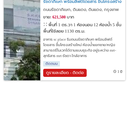
รัชดาภิเษก พร้อมลิฟต์โดยสาร ขึ้นโครงสร้าง
ใหม่ ห้องน้ำแยกชาย/หญิง สามารถรีโนเวทได้
ถนนรัชดาภิเษก, ดินแดง, ดินแดง, กรุงเทพ
ตามแบบธุระกิจ
ขาย:
บาท
621,500
พื้นที่ 1 ตร.วา
1 ห้องนอน 12 ห้องน้ำ 5 ชั้น
พื้นที่ใช้สอย 1130 ตร.ม.
อาคาร sc place ริมถนนรัชดาภิเษก พร้อมลิฟต์
โดยสาร ขึ้นโครงสร้างใหม่ ห้องน้ำแยกชาย/หญิง
สามารถรีโนเวทได้ตามแบบธุระกิจ อยู่ระหว่าง mrt-
สุทธิสาร mrt-รัชดา ใกล้อาคาร
ติดถนน
1 ปี
ดูรายละเอียด - ติดต่อ