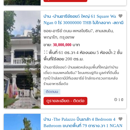
บ้าน -บ้านอารีย์ซอย5 ใหญ่ 61 Square Wah 0
Ngan 0 ไร่ 30000000 THB ไม่ไกลจาก -สถานี
บีทีเอส อารีย์ ราคาถูกเหลือเชื่อ กรุงเทพ
ซอย-อารีย์ ถนน-พหลโยธิน7, สามเสนใน,
พญาไท, กรุงเทพ
ขาย:
บาท
30,000,000
พื้นที่ 61 ตร.วา
4 ห้องนอน 5 ห้องน้ำ 2 ชั้น
พื้นที่ใช้สอย 200 ตร.ม.
บ้านอารีย์ซอย5 บ้านแฝดหลังมุมพื้นที่ใหญ่เท่าบ้าน
เดี่ยว ถนนพหลโยธิน7 โซนเศรษฐกิจ มูลค่าที่ดินขึ้น
ทุกปี ใกล้สถานีบีทีเอสอารีย์ ใกล้กระทรวงการคลัง
ร้านอาหารชื่อดัง
ติดถนน
1 ปี
ดูรายละเอียด - ติดต่อ
บ้าน -The Palazzo ปิ่นเกล้า 4 Bedroom 4
Bathroom ขนาดพื้นที่ 79 ตาราง.วา 1 NGAN