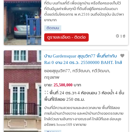
ที่ดิน บนทำเลที่ดี เพื่อปลูกบ้าน หรือถือครองเก็บไว้
ที่ดินมีมูลค่าเพิ่มทุกปี ที่ดินซึ่งผู้ถือครองโฉนดมา
ตั้งแต่เริ่มโครงการ พ.ศ.2516 จนถึงปัจจุบัน นับว่าหา
ยากมาก
ติดถนน
1 ปี
ดูรายละเอียด - ติดต่อ
บ้าน Gardensquar สุขุมวิท77 พื้นที่เท่ากับ 0
Rai 0 งาน 24 ตร.ว. 25500000 BAHT. ใกล้
ด่วนรามอินทรา-อาจณรงค์ บีทีเอสอ่่อนนุช
ซอยสุขุมวิท77, ทวีวัฒนา, ทวีวัฒนา,
ราคาถูกเหลือเชื่อ
กรุงเทพ
ขาย:
บาท
25,500,000
พื้นที่ 24 ตร.วา
4 ห้องนอน 3 ห้องน้ำ 4 ชั้น
พื้นที่ใช้สอย 250 ตร.ม.
บ้านที่มีความสวยงามและสะดวกสบาย พื้นที่ใช้สอย
ภายในบ้านกว้างขวาง และหน้าบ้านกว้างจอดรถสบาย
ใกล้ด่วนรามอินทรา-อาจณรงค์ ใกล้บีทีเอส อ่อนนุช
อรัชพร house169 ราคาขาย