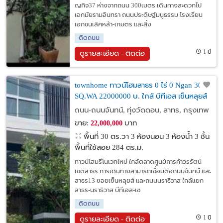
ญกิจ37 ห่างจากถนน 300เมตร เดินทางสะดวกไป
เอกมัยรามอินทรา ถนนประดิษฐ์มนูธรรม โรงเรียน
เอกชนเลิศหล้า-เกษตร และสิ่ง
ติดถนน
1 ปี
ดูรายละเอียด - ติดต่อ
townhome ทาวน์โฮมสาธร 0 ไร่ 0 Ngan 30
SQ.WA 22000000 บ. ใกล้ บีทีเอส เซ็นหลุยส์
นราธิวาส น่าอยู่ กรุงเทพ
ถนน-ถนนจันทน์, ทุ่งวัดดอน, สาทร, กรุงเทพ
ขาย:
บาท
22,000,000
พื้นที่ 30 ตร.วา
3 ห้องนอน 3 ห้องน้ำ 3 ชั้น
พื้นที่ใช้สอย 284 ตร.ม.
ทาวน์โฮมรีโนเวทใหม่ ใกล้ตลาดศูนย์การค้าวรรัตน์
เขตสาธร การเดินทางสามารถเชื่อมต่อถนนจันทน์ และ
สาธร13 ซอยเซ็นหลุยส์ และถนนนราธิวาส ใกล้แยก
สาธร-นราธิวาส บีทีเอส-เซ
ติดถนน
1 ปี
ดูรายละเอียด - ติดต่อ