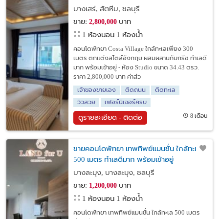
ผสานกับกรีซ ทำเลดีมาก พร้อมเข้าอยู่
บางเสร่, สัตหีบ, ชลบุรี
ขาย:
บาท
2,800,000
1 ห้องนอน 1 ห้องน้ำ
คอนโดพัทยา Costa Village ใกล้ทะเลเพียง 300
เมตร ตกแต่งสไตล์อังกฤษ ผสมผสานกับกรีซ ทำเลดี
มาก พร้อมเข้าอยู่ - ห้อง Studio ขนาด 34.43 ตรว.
ราคา 2,800,000 บาท ค่าส่ว
เจ้าของขายเอง
ติดถนน
ติดทะเล
วิวสวย
เฟอร์นิเจอร์ครบ
8 เดือน
ดูรายละเอียด - ติดต่อ
ขายคอนโดพัทยา เทพทิพย์แมนชั่น ใกล้ทะเล
500 เมตร ทำเลดีมาก พร้อมเข้าอยู่
บางละมุง, บางละมุง, ชลบุรี
ขาย:
บาท
1,200,000
1 ห้องนอน 1 ห้องน้ำ
คอนโดพัทยา เทพทิพย์แมนชั่น ใกล้ทะเล 500 เมตร