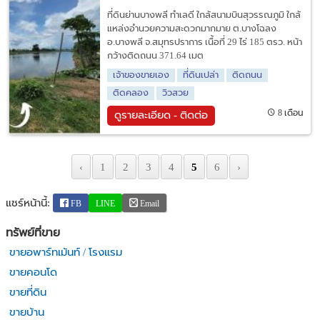
ที่ดินย่านบางพลี ทำเลดี ใกล้สนามบินสุวรรณภูมิ ใกล้
แหล่งอำนวยความสะดวกมากมาย ต.บางโฉลง
อ.บางพลี จ.สมุทรปราการ เนื้อที่ 29 ไร่ 185 ตรว. หน้า
กว้างติดถนน 371.64 เมต
เจ้าของขายเอง
ที่ดินเปล่า
ติดถนน
ติดคลอง
วิวสวย
8 เดือน
ดูรายละเอียด - ติดต่อ
‹
1
2
3
4
5
6
›
แชร์หน้านี้:
FB
LINE
Email
ทรัพย์ที่ขาย
ขายอพาร์ทเม้นท์ / โรงแรม
ขายคอนโด
ขายที่ดิน
ขายบ้าน