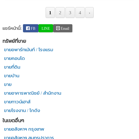
1
2
3
4
›
แชร์หน้านี้:
FB
LINE
Email
ทรัพย์ที่ขาย
ขายอพาร์ทเม้นท์ / โรงแรม
ขายคอนโด
ขายที่ดิน
ขายบ้าน
ขาย
ขายอาคารพาณิชย์ / สำนักงาน
ขายทาวน์เฮาส์
ขายโรงงาน / โกดัง
ในเขตอื่นๆ
ขายอสังหาฯ กรุงเทพ
ขายอสังหาฯ สมุทรปราการ