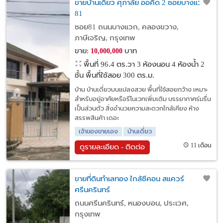
ขายบ้านเดี่ยว ศุภาลัย ออคิด 2 ซอยบางแวก
81
ซอย81 ถนนบางแวก, คลองขวาง,
ภาษีเจริญ, กรุงเทพ
ขาย:
บาท
10,000,000
พื้นที่ 96.4 ตร.วา
3 ห้องนอน 4 ห้องน้ำ 2
ชั้น พื้นที่ใช้สอย 300 ตร.ม.
บ้าน บ้านเดี่ยวบนแปลงสวย พื้นที่ใช้สอยกว้าง เหมาะ
สำหรับอยู่อาศัยหรือรีโนเวทเพิ่มเติม บรรยากาศร่มรื่น
เป็นส่วนตัว สิ่งอำนวยความสะดวกใกล้เคียง ห้าง
สรรพสินค้า เดอะ
เจ้าของขายเอง
บ้านเดี่ยว
11 เดือน
ดูรายละเอียด - ติดต่อ
ขายที่ดินทำเลทอง ใกล้ซีคอน สแควร์
ศรีนครินทร์
ถนนศรีนครินทร์, หนองบอน, ประเวศ,
กรุงเทพ