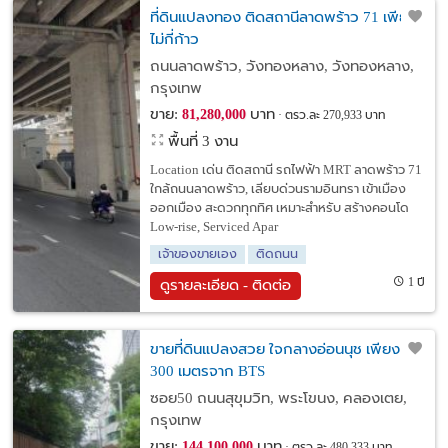
ที่ดินแปลงทอง ติดสถานีลาดพร้าว 71 เพียง
ไม่กี่ก้าว
ถนนลาดพร้าว, วังทองหลาง, วังทองหลาง,
กรุงเทพ
ขาย:
บาท
81,280,000
ตรว.ละ 270,933 บาท
พื้นที่ 3 งาน
Location เด่น ติดสถานี รถไฟฟ้า MRT ลาดพร้าว 71
ใกล้ถนนลาดพร้าว, เลียบด่วนรามอินทรา เข้าเมือง
ออกเมือง สะดวกทุกทิศ เหมาะสำหรับ สร้างคอนโด
Low-rise, Serviced Apar
เจ้าของขายเอง
ติดถนน
1 ปี
ดูรายละเอียด - ติดต่อ
ขายที่ดินแปลงสวย ใจกลางอ่อนนุช เพียง
300 เมตรจาก BTS
ซอย50 ถนนสุขุมวิท, พระโขนง, คลองเตย,
กรุงเทพ
ขาย:
บาท
144,100,000
ตรว.ละ 480,333 บาท