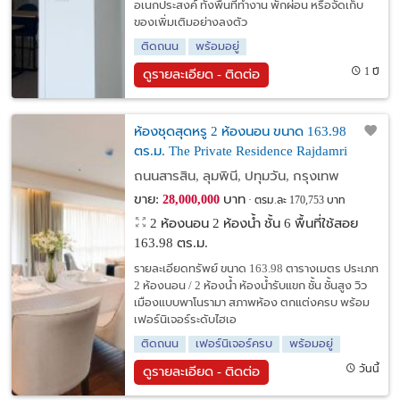
อเนกประสงค์ ทั้งพื้นที่ทำงาน พักผ่อน หรือจัดเก็บ
ของเพิ่มเติมอย่างลงตัว
ติดถนน
พร้อมอยู่
1 ปี
ดูรายละเอียด - ติดต่อ
ห้องชุดสุดหรู 2 ห้องนอน ขนาด 163.98
ตร.ม. The Private Residence Rajdamri
ใจกลางราชดำริ
ถนนสารสิน, ลุมพินี, ปทุมวัน, กรุงเทพ
ขาย:
บาท
28,000,000
ตรม.ละ 170,753 บาท
2 ห้องนอน 2 ห้องน้ำ ชั้น 6 พื้นที่ใช้สอย
163.98 ตร.ม.
รายละเอียดทรัพย์ ขนาด 163.98 ตารางเมตร ประเภท
2 ห้องนอน / 2 ห้องน้ำ ห้องน้ำรับแขก ชั้น ชั้นสูง วิว
เมืองแบบพาโนรามา สภาพห้อง ตกแต่งครบ พร้อม
เฟอร์นิเจอร์ระดับไฮเอ
ติดถนน
เฟอร์นิเจอร์ครบ
พร้อมอยู่
วันนี้
ดูรายละเอียด - ติดต่อ