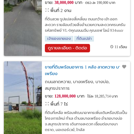
ขาย:
บาท
38,000,000
ตรว.ละ 190,000 บาท
พื้นที่ 2 งาน
ที่ดินสวย รูปแปลงสี่เหลี่ยม ถนนกว้าง เข้า ออก
สะดวก รายล้อมด้วยสิ่งอำนวยความสะดวกครบครัน
รหัสทรัพย์ VL-0คุณขนมจีน คุณเซฟ ไลน์ 934srair
เจ้าของขายเอง
ที่ดินเปล่า
11 เดือน
ดูรายละเอียด - ติดต่อ
ขายที่ดินพร้อมอาคาร 1 หลัง ลาดหวาย บาง
เพรียง
ถนนลาดหวาย, บางเพรียง, บางบ่อ,
สมุทรปราการ
ขาย:
บาท
128,000,000
ไร่ละ 18,285,714 บาท
พื้นที่ 7 ไร่
ที่ดินที่เหลือ พร้อมพัฒนาอาคารเพิ่มเติมหรือปรับเป็น
โครงการใหม่ ทำเล ตำบลบางเพรียง อำเภอบางบ่อ
จ.สมุทรปราการ เดินทางสะดวก เชื่อมต่อบางนา
ตราด, มอเตอร์เวย์, ใกล้ส