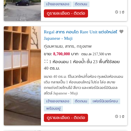
เจ้าของขายเอง
ติดถนน
1 ปี
ดูรายละเอียด - ติดต่อ
Regal สาทร คอนโด Rare Unit แต่งใหม่สไตล์
Japanese - Muji
ทุ่งมหาเมฆ, สาทร, กรุงเทพ
ขาย:
บาท
8,700,000
ตรม.ละ 217,500 บาท
1 ห้องนอน 1 ห้องน้ำ ชั้น 23 พื้นที่ใช้สอย
40 ตร.ม.
ขนาด 40 ตร.ม. รีโนเวทใหม่ทั้งห้อง ทุบผนังห้องนอน
เดิม กลายเป็น 1 ห้องนอนใหญ่ โปร่ง โล่ง สบาย
ตกแต่งด้วยโทนไม้ สีขาว และเฟอร์นิเจอร์มินิมอล
สไตล์ Japanese - Muji
เจ้าของขายเอง
ติดถนน
เฟอร์นิเจอร์ครบ
พร้อมอยู่
1 ปี
ดูรายละเอียด - ติดต่อ