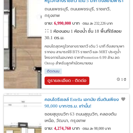
หรูใจกลางราชเทวี เดิน 5 นาที ถึงสยามพารา
กอน
ถนนเพชรบุรี, ถนนเพชรบุรี, ราชเทวี,
กรุงเทพ
ขาย:
บาท
6,990,000
ตรม.ละ 232,226 บาท
1 ห้องนอน 1 ห้องน้ำ ชั้น 18 พื้นที่ใช้สอย
30.1 ตร.ม.
คอนโดสุดหรูใจกลางราชเทวี เดิน 5 นาที ถึงสยามพา
รากอน สามารถใช้ BTS ราชเทวี และ MRT ประตูน้ำ
โครงการในอนาคต ราคาPromotion 6.99 ล้าน ลด
Ontop สำหรับลูกค้านัดหมายชม
ติดถนน
1 ปี
ดูรายละเอียด - ติดต่อ
คอนโดรีเซลล์ Estella เอกมัย เริ่มต้นเพียง
98,000 บาท/ตร.ม. เท่านั้น!
ซอยสุขุขมวิท 63 ถนนสุขุมวิท, คลองตัน
เหนือ, วัฒนา, กรุงเทพ
ขาย:
บาท
4,274,760
ตรม.ละ 98,000 บาท