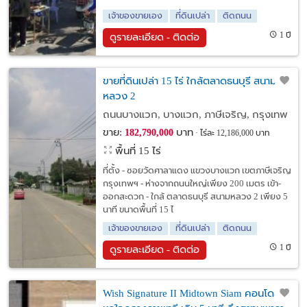
เจ้าของขายเอง
ที่ดินเปล่า
ติดถนน
1 ปี
ดูรายละเอียด - ติดต่อ
ขายที่ดินเปล่า 15 ไร่ ใกล้ตลาดธนบุรี สนาม
หลวง 2
ถนนบางแวก, บางแวก, ภาษีเจริญ, กรุงเทพ
ขาย:
บาท
182,790,000
ไร่ละ 12,186,000 บาท
พื้นที่ 15 ไร่
ที่ตั้ง - ซอยวัดศาลาแดง แขวงบางแวก เขตภาษีเจริญ
กรุงเทพฯ - ห่างจากถนนใหญ่เพียง 200 เมตร เข้า-
ออกสะดวก - ใกล้ ตลาดธนบุรี สนามหลวง 2 เพียง 5
นาที ขนาดพื้นที่ 15 ไ
เจ้าของขายเอง
ที่ดินเปล่า
ติดถนน
1 ปี
ดูรายละเอียด - ติดต่อ
Wish Signature II Midtown Siam คอนโดสุด