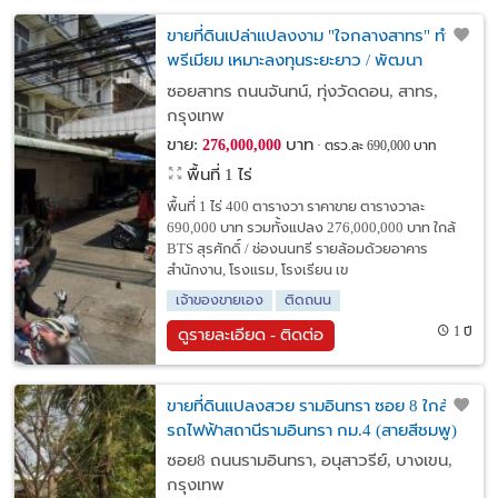
ขายที่ดินเปล่าแปลงงาม "ใจกลางสาทร" ทำเล
พรีเมียม เหมาะลงทุนระยะยาว / พัฒนา
โครงการ
ซอยสาทร ถนนจันทน์, ทุ่งวัดดอน, สาทร,
กรุงเทพ
ขาย:
บาท
276,000,000
ตรว.ละ 690,000 บาท
พื้นที่ 1 ไร่
พื้นที่ 1 ไร่ 400 ตารางวา ราคาขาย ตารางวาละ
690,000 บาท รวมทั้งแปลง 276,000,000 บาท ใกล้
BTS สุรศักดิ์ / ช่องนนทรี รายล้อมด้วยอาคาร
สำนักงาน, โรงแรม, โรงเรียน เข
เจ้าของขายเอง
ติดถนน
1 ปี
ดูรายละเอียด - ติดต่อ
ขายที่ดินแปลงสวย รามอินทรา ซอย 8 ใกล้
รถไฟฟ้าสถานีรามอินทรา กม.4 (สายสีชมพู)
ซอย8 ถนนรามอินทรา, อนุสาวรีย์, บางเขน,
กรุงเทพ