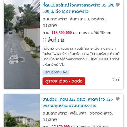
ที่ดินแปลงใหญ่ ใจกลางลาดพร้าว 35 เพียง
500 ม. ถึง MRT ลาดพร้าว
ถนนลาดพร้าว, จันทรเกษม, จตุจักร,
กรุงเทพ
ขาย:
บาท
118,500,000
ตรว.ละ 296,250 บาท
พื้นที่ 1 ไร่
ที่ดินกว้าง 6 เมตร รถสวนได้สบาย เดินทางสะดวก
ใกล้รถไฟฟ้า ห้าง เซ็นทรัลลาดพร้าว และรัชดา ทำเลดี
มาก เชื่อมต่อได้ทั้งลาดพร้าว 35, โชคชัย 4 และรัชดาฯ
รหัสทรัพย์ VL-
เจ้าของขายเอง
1 ปี
ดูรายละเอียด - ติดต่อ
ขายด่วน! ที่ดิน 322 ตร.ว. ลาดพร้าว 126
เหมาะปลูกบ้าน/พัฒนาโครงการ
ถนนลาดพร้าว, พลับพลา , วังทองหลาง,
กรุงเทพ
ขาย:
บาท
27,370,000