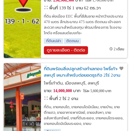
ขาย:
บาท
236,988,500
ไร่ละ 1,700,000 บาท
พื้นที่ 139 ไร่ 1 งาน 62 ตร.วา
ที่ดิน ผังเมือง EEC พื้นที่สีส้มลาย หน้ากว้างประมาณ
470 เมตร ลึกประมาณ 475 เมตร ติดถนน เข้า-ออก
สะดวก เหมาะสำหรับลงทุน พัฒนาโครงการ โรงงาน
โกดัง หรือแลนด์แบงก์ระ
ที่ดินเปล่า
ติดถนน
2 เดือน
ดูรายละเอียด - ติดต่อ
ที่ดินพร้อมสิ่งปลูกสร้างทำเลทอง โพธิ์เก้าต้น
ลพบุรี เหมาะสำหรับต่อยอดธุรกิจ 2ไร่ 2งาน
โพธิ์เก้าต้น, เมืองลพบุรี, ลพบุรี
ขาย:
บาท
14,000,000
ไร่ละ 5,600,000 บาท
พื้นที่ 2 ไร่ 2 งาน
ที่ดิน, ขายคอนโด, ขายคอนโดมิเนียม, ขายบ้าน, ขาย
ตึกแถว, ขายอาคารพาณิชย์, ขายอสังหา, ขาย
อสังหาริมทรัพย์, ขายที่ดินระยอง, ขายคอนโดระยอง,
ขายคอนโดมิเนียมระยอง, ขายบ