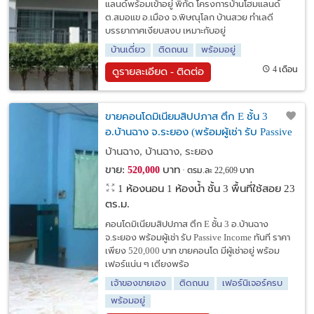
แลนด์พร้อมเข้าอยู่ พิกัด โครงการบ้านโฮมแลนด์
ต.สมอแข อ.เมือง จ.พิษณุโลก บ้านสวย ทำเลดี
บรรยากาศเงียบสงบ เหมาะกับอยู่
บ้านเดี่ยว
ติดถนน
พร้อมอยู่
4 เดือน
ดูรายละเอียด - ติดต่อ
ขายคอนโดมิเนียมสิปปภาส ตึก E ชั้น 3
อ.บ้านฉาง จ.ระยอง (พร้อมผู้เช่า รับ Passive
Income ทันที)
บ้านฉาง, บ้านฉาง, ระยอง
ขาย:
บาท
520,000
ตรม.ละ 22,609 บาท
1 ห้องนอน 1 ห้องน้ำ ชั้น 3 พื้นที่ใช้สอย 23
ตร.ม.
คอนโดมิเนียมสิปปภาส ตึก E ชั้น 3 อ.บ้านฉาง
จ.ระยอง พร้อมผู้เช่า รับ Passive Income ทันที ราคา
เพียง 520,000 บาท ขายคอนโด มีผู้เช่าอยู่ พร้อม
เฟอร์แน่น ๆ เตียงพร้อ
เจ้าของขายเอง
ติดถนน
เฟอร์นิเจอร์ครบ
พร้อมอยู่