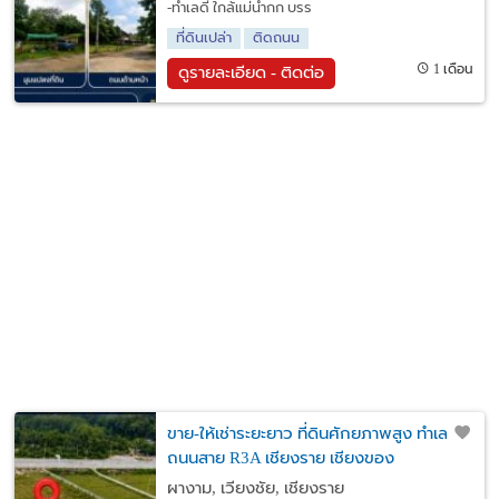
-ทำเลดี ใกล้แม่น้ำกก บรร
ที่ดินเปล่า
ติดถนน
1 เดือน
ดูรายละเอียด - ติดต่อ
ขาย-ให้เช่าระยะยาว ที่ดินศักยภาพสูง ทำเลติด
ถนนสาย R3A เชียงราย เชียงของ
ผางาม, เวียงชัย, เชียงราย