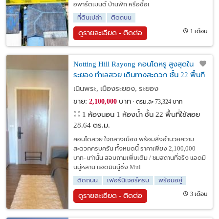
อพาร์ตเมนต์ บ้านพัก หรือซื้อเ
ที่ดินเปล่า
ติดถนน
1 เดือน
ดูรายละเอียด - ติดต่อ
Notting Hill Rayong คอนโดหรู สูงสุดใน
ระยอง ทำเลสวย เดินทางสะดวก ชั้น 22 พื้นที่
28 ตร.ม.
เนินพระ, เมืองระยอง, ระยอง
ขาย:
บาท
2,100,000
ตรม.ละ 73,324 บาท
1 ห้องนอน 1 ห้องน้ำ ชั้น 22 พื้นที่ใช้สอย
28.64 ตร.ม.
คอนโดสวย ใจกลางเมือง พร้อมสิ่งอำนวยความ
สะดวกครบครัน ทั้งหมดนี้ ราคาเพียง 2,100,000
บาท- เท่านั้น สอบถามเพิ่มเติม / ชมสถานที่จริง แอดมิ
นมู่หลาน แอดมินนู๋ซิ่ง Mul
ติดถนน
เฟอร์นิเจอร์ครบ
พร้อมอยู่
3 เดือน
ดูรายละเอียด - ติดต่อ