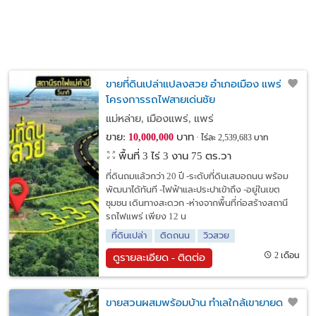
ขายที่ดินเปล่าแปลงสวย อำเภอเมือง แพร่ ติด
โครงการรถไฟสายเด่นชัย
แม่หล่าย, เมืองแพร่, แพร่
ขาย:
บาท
10,000,000
ไร่ละ 2,539,683 บาท
พื้นที่ 3 ไร่ 3 งาน 75 ตร.วา
ที่ดินถมแล้วกว่า 20 ปี -ระดับที่ดินเสมอถนน พร้อม
พัฒนาได้ทันที -ไฟฟ้าและประปาเข้าถึง -อยู่ในเขต
ชุมชน เดินทางสะดวก -ห่างจากพื้นที่ก่อสร้างสถานี
รถไฟแพร่ เพียง 12 น
ที่ดินเปล่า
ติดถนน
วิวสวย
2 เดือน
ดูรายละเอียด - ติดต่อ
ขายสวนผสมพร้อมบ้าน ทำเลใกล้เขายายดา