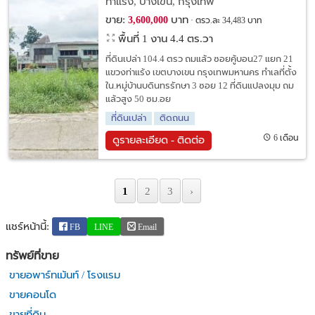
ท่าแร้ง, บางเขน, กรุงเทพ
ขาย:
บาท
3,600,000
ตรว.ละ 34,483 บาท
พื้นที่ 1 งาน 4.4 ตร.วา
ที่ดินเปล่า 104.4 ตรว ถมแล้ว ซอยคู้บอน27 แยก 21
แขวงท่าแร้ง เขตบางเขน กรุงเทพมหานคร ทำเลที่ตั้ง
ใน.หมู่บ้านบดินทรรักษา 3 ซอย 12 ที่ดินแปลงมุม ถม
แล้วสูง 50 ซม.อย
ที่ดินเปล่า
ติดถนน
6 เดือน
ดูรายละเอียด - ติดต่อ
1
2
3
›
แชร์หน้านี้:
FB
LINE
Email
ทรัพย์ที่ขาย
ขายอพาร์ทเม้นท์ / โรงแรม
ขายคอนโด
ขายที่ดิน