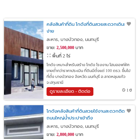
ึคลังสินค้าที่ดิน โกดังที่ดินสวยสะดวกเดินทาง
ง่าย
ละหาร, บางบัวทอง, นนทบุรี
ขาย:
บาท
2,500,000
พื้นที่ 2 ไร่
โกดัง เหมาะสำหรับสร้าง โกดัง โรงงาน โฮมออฟฟิศ
ขายต่ำกว่าราคาประเมิน ที่ดินมีตั้งแต่ 100 ตรว. ขึ้นไป
ที่ตั้ง บางบัวทอง จังหวัด.นนท์บุรี อ.ลาดหลุมแก้ว
จ.ปทุมธานี
1 ปี
ดูรายละเอียด - ติดต่อ
โกดังคลังสินค้าที่ดินสวยใช้งานสะดวกติด
ถนนใหญ่น้ำประปาเข้าถึง
ละหาร, บางบัวทอง, นนทบุรี
ขาย:
บาท
2,800,000