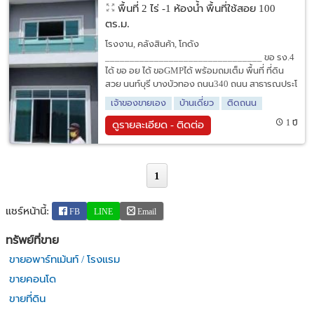
พื้นที่ 2 ไร่
-1 ห้องน้ำ พื้นที่ใช้สอย 100
ตร.ม.
โรงงาน, คลังสินค้า, โกดัง
________________________________ ขอ รง.4
ได้ ขอ อย ได้ ขอGMPได้ พร้อมถมเต็ม พื้นที่ ที่ดิน
สวย นนท์บุรี บางบัวทอง ถนน340 ถนน สาธารณประโ
เจ้าของขายเอง
บ้านเดี่ยว
ติดถนน
1 ปี
ดูรายละเอียด - ติดต่อ
1
แชร์หน้านี้:
FB
LINE
Email
ทรัพย์ที่ขาย
ขายอพาร์ทเม้นท์ / โรงแรม
ขายคอนโด
ขายที่ดิน