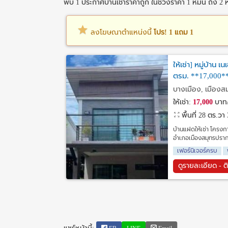
พบ 1 ประกาศบ้านเช่าราคาถูก ในช่วงราคา 1 หมื่น ถึง 2 ห
ลงโฆษณาตำแหน่งนี้
โปร! 1 แถม 1
ให้เช่า] หมู่บ้าน 
ตรม. **17,000*
บางเมือง, เมืองส
ให้เช่า:
17,000
บาท/
พื้นที่ 28 ตร.วา
บ้านแฝดให้เช่า โครงกา
อำเภอเมืองสมุทรปราก
เฟอร์นิเจอร์ครบ
ดูรายละเอียด - ต