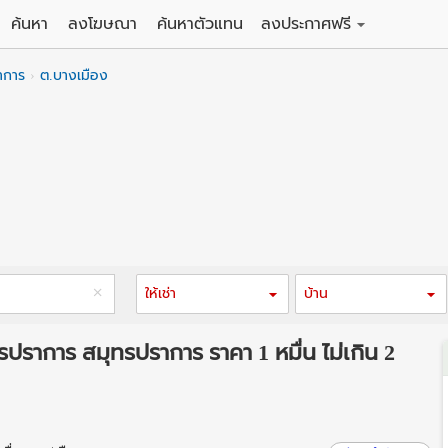
ค้นหา
ลงโฆษณา
ค้นหาตัวแทน
ลงประกาศฟรี
ดิน
ลงประกาศขายฟรี
าการ
ต.บางเมือง
าน
ลงประกาศให้เช่าฟรี
คอนโด
าวน์เฮาส์
 / โรงแรม
พาร์ทเม้นท์ / โรงแรม
์ / สำนักงาน
อาคารพาณิชย์ / สำนักงาน
ดัง
รงงาน / โกดัง
ให้เช่า
บ้าน
รปราการ สมุทรปราการ ราคา 1 หมื่น ไม่เกิน 2