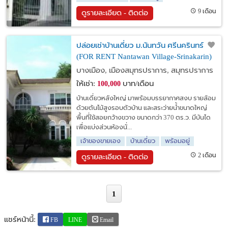
9 เดือน
ดูรายละเอียด - ติดต่อ
ปล่อยเช่าบ้านเดี่ยว ม.นันทวัน ศรีนครินทร์
(FOR RENT Nantawan Village-Srinakarin)
บางเมือง, เมืองสมุทรปราการ, สมุทรปราการ
ให้เช่า:
บาท/เดือน
100,000
บ้านเดี่ยวหลังใหญ่ มาพร้อมบรรยากาศสงบ รายล้อม
ด้วยต้นไม้สูงรอบตัวบ้าน และสระว่ายน้ำขนาดใหญ่
พื้นที่ใช้สอยกว้างขวาง ขนาดกว่า 370 ตร.ว. มีบันได
เพื่อแบ่งส่วนห้องนั่...
เจ้าของขายเอง
บ้านเดี่ยว
พร้อมอยู่
2 เดือน
ดูรายละเอียด - ติดต่อ
1
แชร์หน้านี้:
FB
LINE
Email