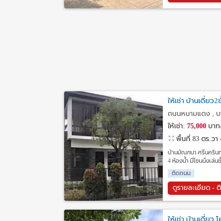
ให้เช่า บ้านเดี่
ถนนหนามแดง , บา
ให้เช่า:
75,000
บาท/
พื้นที่ 83 ตร.วา
บ้านมัณฑนา ศรีนครินท
4 ห้องน้ำ มีโซนนั่งเล่น
ติดถนน
ดูรายละเอียด - ต
ให้เช่า บ้านเดี่ย