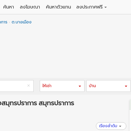
ค้นหา
ลงโฆษณา
ค้นหาตัวแทน
ลงประกาศฟรี
ดิน
ลงประกาศขายฟรี
าการ
ต.บางเมือง
าน
ลงประกาศให้เช่าฟรี
คอนโด
าวน์เฮาส์
 / โรงแรม
พาร์ทเม้นท์ / โรงแรม
์ / สำนักงาน
อาคารพาณิชย์ / สำนักงาน
ดัง
รงงาน / โกดัง
ให้เช่า
บ้าน
มืองสมุทรปราการ สมุทรปราการ
เรียงลำดับ